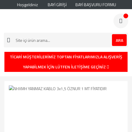
Hoşgeldiniz
BAYİ GİRİŞİ
BAYİ BAŞVURU FORMU
ARA
TİCARİ MÜŞTERİLERİMİZ TOPTAN FİYATLARIMIZLA ALIŞVERİŞ
YAPABİLMEK İÇİN LÜTFEN İLETİŞİME GEÇİNİZ