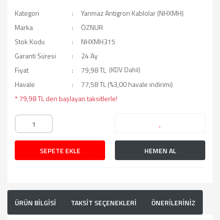
Kategori
Yanmaz Antigron Kablolar (NHXMH)
Marka
ÖZNUR
Stok Kodu
NHXMH315
Garanti Süresi
24 Ay
Fiyat
79,98 TL
(KDV Dahil)
Havale
77,58 TL (%3,00 havale indirimi)
* 79,98 TL den başlayan taksitlerle!
SEPETE EKLE
HEMEN AL
ÜRÜN BİLGİSİ
TAKSİT SEÇENEKLERİ
ÖNERİLERİNİZ