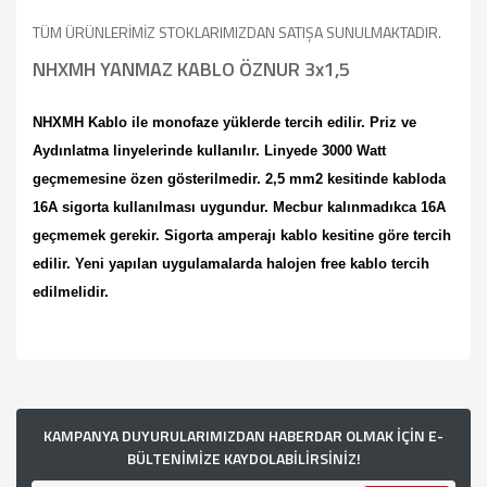
TÜM ÜRÜNLERİMİZ STOKLARIMIZDAN SATIŞA SUNULMAKTADIR.
NHXMH YANMAZ KABLO ÖZNUR 3x1,5
NHXMH Kablo
ile monofaze yüklerde tercih edilir. Priz ve
Aydınlatma linyelerinde kullanılır. Linyede 3000 Watt
geçmemesine özen gösterilmedir. 2,5 mm2 kesitinde kabloda
16A sigorta kullanılması uygundur. Mecbur kalınmadıkca 16A
geçmemek gerekir. Sigorta amperajı kablo kesitine göre tercih
edilir. Yeni yapılan uygulamalarda halojen free kablo tercih
edilmelidir.
Bu ürünün fiyat bilgisi, resim, ürün açıklamalarında ve diğer
konularda yetersiz gördüğünüz noktaları öneri formunu
kullanarak tarafımıza iletebilirsiniz.
Görüş ve önerileriniz için teşekkür ederiz.
KAMPANYA DUYURULARIMIZDAN HABERDAR OLMAK İÇİN E-
BÜLTENİMİZE KAYDOLABİLİRSİNİZ!
Ürün resmi kalitesiz, bozuk veya görüntülenemiyor.