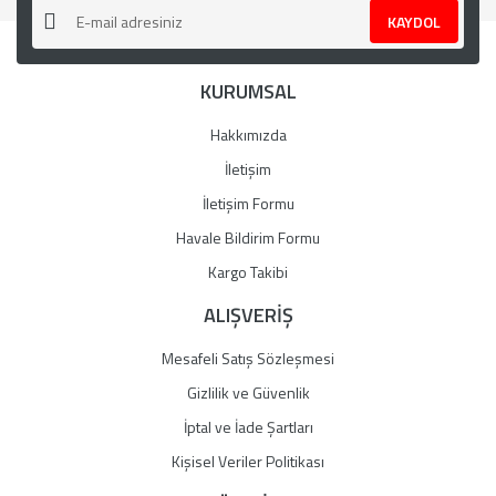
KAYDOL
Ürün açıklamasında eksik bilgiler bulunuyor.
Ürün bilgilerinde hatalar bulunuyor.
KURUMSAL
Ürün fiyatı diğer sitelerden daha pahalı.
Bu ürüne benzer farklı alternatifler olmalı.
Hakkımızda
İletişim
İletişim Formu
Havale Bildirim Formu
Gönder
Kargo Takibi
ALIŞVERİŞ
Mesafeli Satış Sözleşmesi
Gizlilik ve Güvenlik
İptal ve İade Şartları
Kişisel Veriler Politikası