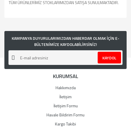
TÜM ÜRÜNLERİMİZ STOKLARIMIZDAN SATIŞA SUNULMAKTADIR.
Bu ürünün fiyat bilgisi, resim, ürün açıklamalarında ve diğer
konularda yetersiz gördüğünüz noktaları öneri formunu
kullanarak tarafımıza iletebilirsiniz.
Görüş ve önerileriniz için teşekkür ederiz.
KAMPANYA DUYURULARIMIZDAN HABERDAR OLMAK İÇİN E-
BÜLTENİMİZE KAYDOLABİLİRSİNİZ!
Ürün resmi kalitesiz, bozuk veya görüntülenemiyor.
KAYDOL
Ürün açıklamasında eksik bilgiler bulunuyor.
Ürün bilgilerinde hatalar bulunuyor.
KURUMSAL
Ürün fiyatı diğer sitelerden daha pahalı.
Bu ürüne benzer farklı alternatifler olmalı.
Hakkımızda
İletişim
İletişim Formu
Havale Bildirim Formu
Gönder
Kargo Takibi