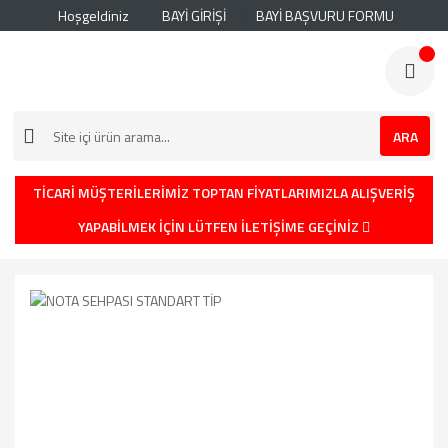
Hoşgeldiniz
BAYİ GİRİŞİ
BAYİ BAŞVURU FORMU
ARA
TİCARİ MÜŞTERİLERİMİZ TOPTAN FİYATLARIMIZLA ALIŞVERİŞ
YAPABİLMEK İÇİN LÜTFEN İLETİŞİME GEÇİNİZ