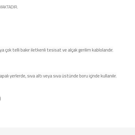
MAKTADIR.
ya çok telli bakır iletkenli tesisat ve alçak gerilim kablolarıdır.
alı yerlerde, sıva altı veya sıva üstünde boru içinde kullanılır.
)
e diğer konularda yetersiz gördüğünüz noktaları öneri formunu kullanarak tarafımı