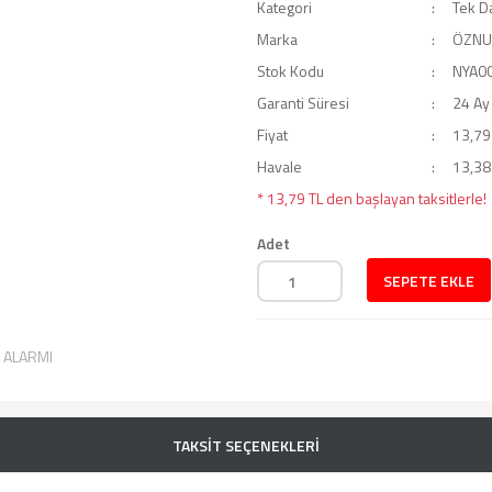
Kategori
Tek Da
Marka
ÖZNU
Stok Kodu
NYA0
Garanti Süresi
24 Ay
Fiyat
13,79
Havale
13,38 
* 13,79 TL den başlayan taksitlerle!
Adet
SEPETE EKLE
T ALARMI
TAKSİT SEÇENEKLERİ