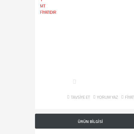
TAVSİYE ET
YORUM YAZ
FİYA
ÜRÜN BİLGİSİ