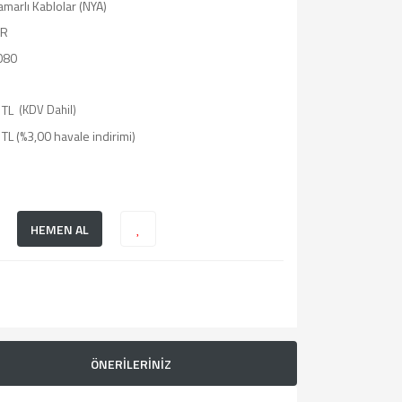
marlı Kablolar (NYA)
R
080
 TL
(KDV Dahil)
TL (%3,00 havale indirimi)
HEMEN AL
ÖNERİLERİNİZ