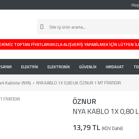
Hoş
RİMİZ TOPTAN FİYATLARIMIZLA ALIŞVERİŞ YAPABİLMEK İÇİN LÜTFEN İL
İSAYAR
ELEKTRİK
ELEKTRONİK
GÜVENLİK
HIRDAVAT
TE
lı Kablolar (NYA)
NYA KABLO 1X 0,80 LIK ÖZNUR 1 MT FİYATIDIR
ÖZNUR
NYA KABLO 1X 0,80 
13,79 TL
(KDV Dahil)