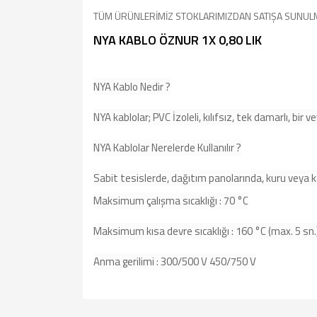
TÜM ÜRÜNLERİMİZ STOKLARIMIZDAN SATIŞA SUNUL
NYA KABLO ÖZNUR 1X 0,80 LIK
NYA Kablo Nedir ?
NYA kablolar; PVC İzoleli, kılıfsız, tek damarlı, bir ve
NYA Kablolar Nerelerde Kullanılır ?
Sabit tesislerde, dağıtım panolarında, kuru veya kap
Maksimum çalışma sıcaklığı : 70 °C
Maksimum kısa devre sıcaklığı : 160 °C (max. 5 sn.
Anma gerilimi : 300/500 V 450/750 V
Bu ürünün fiyat bilgisi, resim, ürün açıklamalarında v