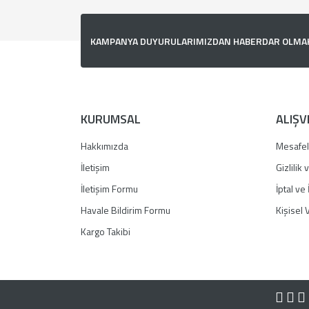
Görüş ve önerileriniz için teşekkür ederiz.
Ürün resmi kalitesiz, bozuk veya görüntülenemiyor.
KAMPANYA DUYURULARIMIZDAN HABERDAR OLMAK İ
Ürün açıklamasında eksik bilgiler bulunuyor.
Ürün bilgilerinde hatalar bulunuyor.
Ürün fiyatı diğer sitelerden daha pahalı.
Bu ürüne benzer farklı alternatifler olmalı.
KURUMSAL
ALIŞV
Hakkımızda
Mesafel
İletişim
Gizlilik
İletişim Formu
İptal ve 
Havale Bildirim Formu
Kişisel V
Kargo Takibi