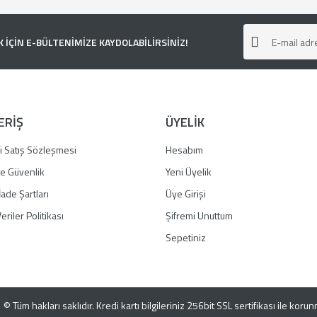
ÇİN E-BÜLTENİMİZE KAYDOLABİLİRSİNİZ!
ERİŞ
ÜYELİK
i Satış Sözleşmesi
Hesabım
 ve Güvenlik
Yeni Üyelik
İade Şartları
Üye Girişi
Gönder
eriler Politikası
Şifremi Unuttum
Sepetiniz
© Tüm hakları saklıdır. Kredi kartı bilgileriniz 256bit SSL sertifikası ile koru