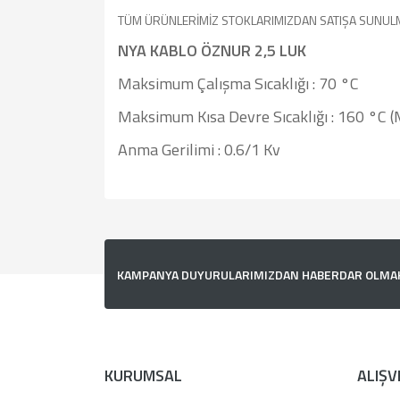
TÜM ÜRÜNLERİMİZ STOKLARIMIZDAN SATIŞA SUNUL
NYA KABLO ÖZNUR 2,5 LUK
Maksimum Çalışma Sıcaklığı : 70 °C
Maksimum Kısa Devre Sıcaklığı : 160 °C (M
Anma Gerilimi : 0.6/1 Kv
Bu ürünün fiyat bilgisi, resim, ürün açıklamalarında v
Görüş ve önerileriniz için teşekkür ederiz.
Ürün resmi kalitesiz, bozuk veya görüntülenemiyor.
KAMPANYA DUYURULARIMIZDAN HABERDAR OLMAK İ
Ürün açıklamasında eksik bilgiler bulunuyor.
Ürün bilgilerinde hatalar bulunuyor.
Ürün fiyatı diğer sitelerden daha pahalı.
Bu ürüne benzer farklı alternatifler olmalı.
KURUMSAL
ALIŞV