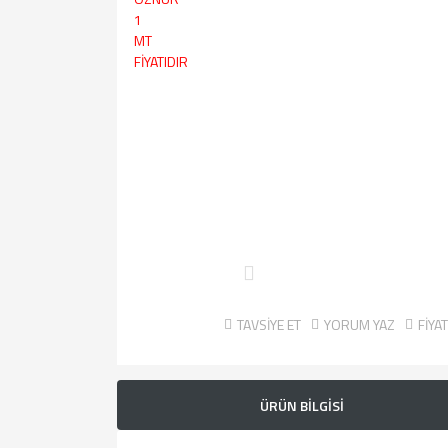
TAVSİYE ET
YORUM YAZ
FİYA
ÜRÜN BİLGİSİ