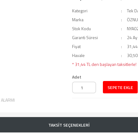
Kategori
Tek Da
Marka
ÖZNU
Stok Kodu
NYA02
Garanti Süresi
24 Ay
Fiyat
31,44
Havale
30,50 
* 31,44 TL den başlayan taksitlerle!
Adet
SEPETE EKLE
T ALARMI
TAKSİT SEÇENEKLERİ