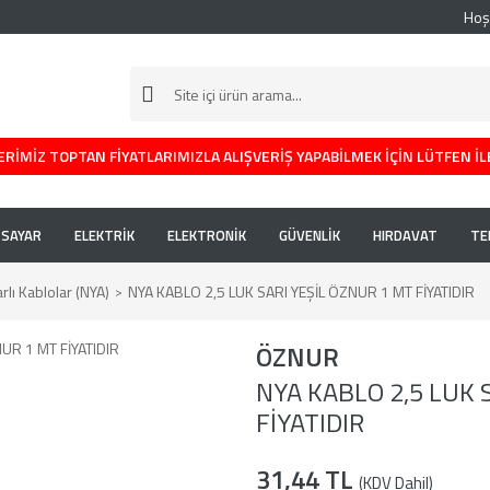
Hoş
RİMİZ TOPTAN FİYATLARIMIZLA ALIŞVERİŞ YAPABİLMEK İÇİN LÜTFEN İL
İSAYAR
ELEKTRİK
ELEKTRONİK
GÜVENLİK
HIRDAVAT
TE
lı Kablolar (NYA)
NYA KABLO 2,5 LUK SARI YEŞİL ÖZNUR 1 MT FİYATIDIR
ÖZNUR
NYA KABLO 2,5 LUK 
FİYATIDIR
31,44 TL
(KDV Dahil)