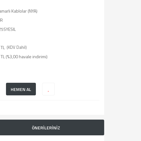
marlı Kablolar (NYA)
R
5SYESIL
 TL
(KDV Dahil)
TL (%3,00 havale indirimi)
HEMEN AL
ÖNERİLERİNİZ