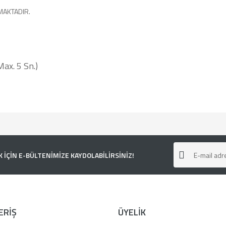
MAKTADIR.
ax. 5 Sn.)
e diğer konularda yetersiz gördüğünüz noktaları öneri formunu kullanarak tarafımı
ÇİN E-BÜLTENİMİZE KAYDOLABİLİRSİNİZ!
ERİŞ
ÜYELİK