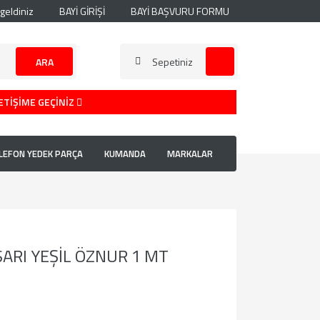
geldiniz
BAYİ GİRİŞİ
BAYİ BAŞVURU FORMU
ARA
Sepetiniz
ETİŞİME GEÇİNİZ
LEFON YEDEK PARÇA
KUMANDA
MARKALAR
SARI YEŞİL ÖZNUR 1 MT