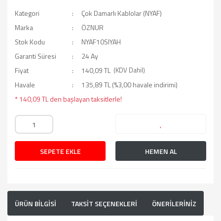
Kategori
Çok Damarlı Kablolar (NYAF)
Marka
ÖZNUR
Stok Kodu
NYAF10SIYAH
Garanti Süresi
24 Ay
Fiyat
140,09 TL
(KDV Dahil)
Havale
135,89 TL (%3,00 havale indirimi)
* 140,09 TL den başlayan taksitlerle!
SEPETE EKLE
HEMEN AL
ÜRÜN BİLGİSİ
TAKSİT SEÇENEKLERİ
ÖNERİLERİNİZ