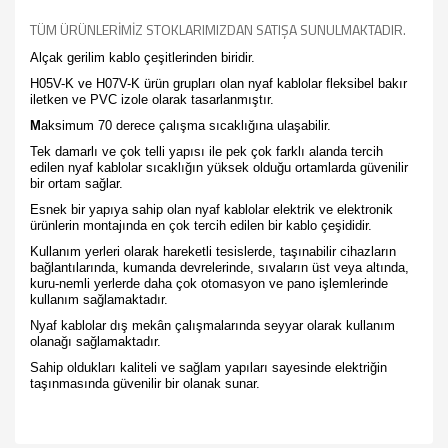
TÜM ÜRÜNLERİMİZ STOKLARIMIZDAN SATIŞA SUNULMAKTADIR.
Alçak gerilim kablo çeşitlerinden biridir.
H05V-K ve H07V-K ürün grupları olan nyaf kablolar fleksibel bakır
iletken ve PVC izole olarak tasarlanmıştır.
M
aksimum 70 derece çalışma sıcaklığına ulaşabilir.
Tek damarlı ve çok telli yapısı ile pek çok farklı alanda tercih
edilen nyaf kablolar sıcaklığın yüksek olduğu ortamlarda güvenilir
bir ortam sağlar.
Esnek bir yapıya sahip olan
nyaf kablolar
elektrik ve elektronik
ürünlerin montajında en çok tercih edilen bir kablo çeşididir.
Kullanım yerleri olarak hareketli tesislerde, taşınabilir cihazların
bağlantılarında, kumanda devrelerinde, sıvaların üst veya altında,
kuru-nemli yerlerde daha çok otomasyon ve pano işlemlerinde
kullanım sağlamaktadır.
Nyaf kablolar dış mekân çalışmalarında seyyar olarak kullanım
olanağı sağlamaktadır.
Sahip oldukları kaliteli ve sağlam yapıları sayesinde elektriğin
taşınmasında güvenilir bir olanak sunar.