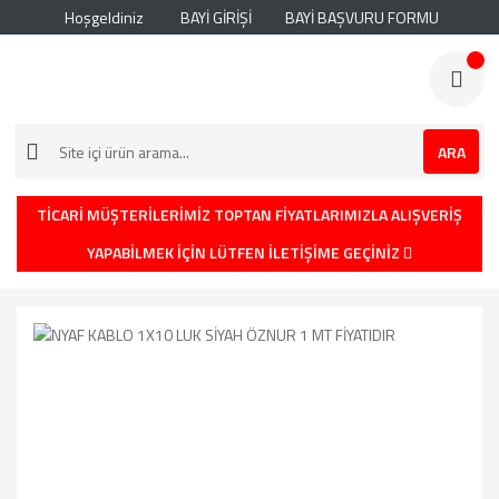
Hoşgeldiniz
BAYİ GİRİŞİ
BAYİ BAŞVURU FORMU
ARA
TİCARİ MÜŞTERİLERİMİZ TOPTAN FİYATLARIMIZLA ALIŞVERİŞ
YAPABİLMEK İÇİN LÜTFEN İLETİŞİME GEÇİNİZ