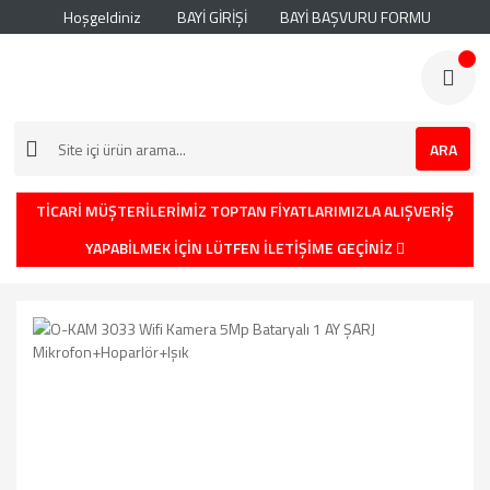
Hoşgeldiniz
BAYİ GİRİŞİ
BAYİ BAŞVURU FORMU
ARA
TİCARİ MÜŞTERİLERİMİZ TOPTAN FİYATLARIMIZLA ALIŞVERİŞ
YAPABİLMEK İÇİN LÜTFEN İLETİŞİME GEÇİNİZ