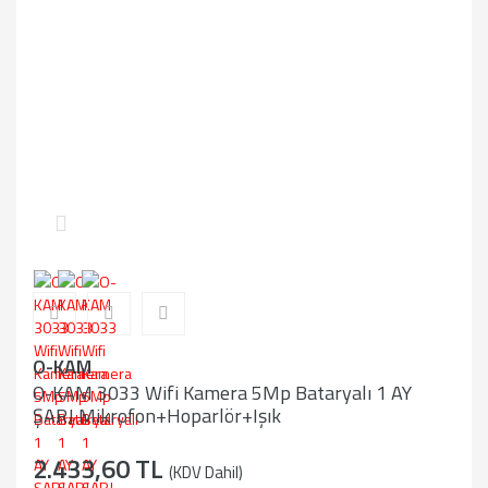
O-KAM
O-KAM 3033 Wifi Kamera 5Mp Bataryalı 1 AY
ŞARJ Mikrofon+Hoparlör+Işık
2.433,60 TL
(KDV Dahil)