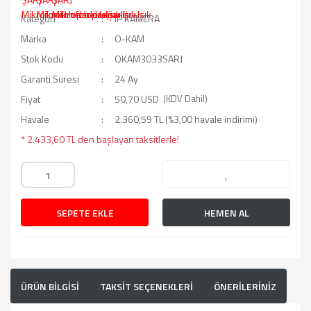
Kategori
IP KAMERA
Marka
O-KAM
Stok Kodu
OKAM3033SARJ
Garanti Süresi
24 Ay
Fiyat
50,70 USD
(KDV Dahil)
Havale
2.360,59 TL (%3,00 havale indirimi)
* 2.433,60 TL den başlayan taksitlerle!
SEPETE EKLE
HEMEN AL
ÜRÜN BİLGİSİ
TAKSİT SEÇENEKLERİ
ÖNERİLERİNİZ