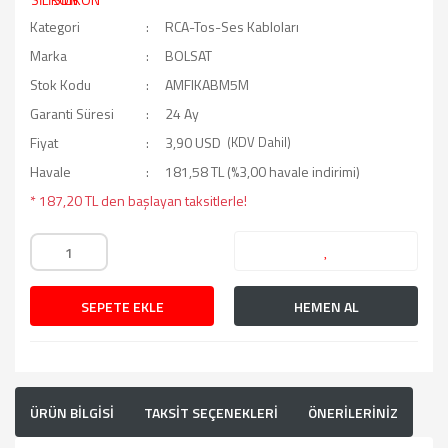
Kategori
RCA-Tos-Ses Kabloları
Marka
BOLSAT
Stok Kodu
AMFIKABM5M
Garanti Süresi
24 Ay
Fiyat
3,90 USD
(KDV Dahil)
Havale
181,58 TL (%3,00 havale indirimi)
* 187,20 TL den başlayan taksitlerle!
SEPETE EKLE
HEMEN AL
ÜRÜN BİLGİSİ
TAKSİT SEÇENEKLERİ
ÖNERİLERİNİZ