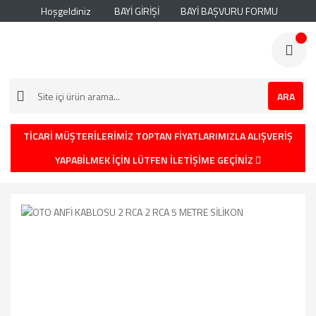
Hoşgeldiniz
BAYİ GİRİŞİ
BAYİ BAŞVURU FORMU
ARA
TİCARİ MÜŞTERİLERİMİZ TOPTAN FİYATLARIMIZLA ALIŞVERİŞ
YAPABİLMEK İÇİN LÜTFEN İLETİŞİME GEÇİNİZ