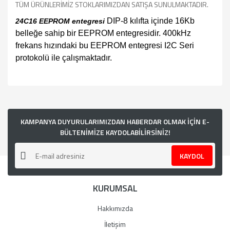
TÜM ÜRÜNLERİMİZ STOKLARIMIZDAN SATIŞA SUNULMAKTADIR.
DIP-8 kılıfta içinde 16Kb
24C16 EEPROM entegresi
belleğe sahip bir EEPROM entegresidir. 400kHz
frekans hızındaki bu EEPROM entegresi I2C Seri
protokolü ile çalışmaktadır.
Bu ürünün fiyat bilgisi, resim, ürün açıklamalarında ve diğer
konularda yetersiz gördüğünüz noktaları öneri formunu
kullanarak tarafımıza iletebilirsiniz.
Görüş ve önerileriniz için teşekkür ederiz.
KAMPANYA DUYURULARIMIZDAN HABERDAR OLMAK İÇİN E-
BÜLTENİMİZE KAYDOLABİLİRSİNİZ!
Ürün resmi kalitesiz, bozuk veya görüntülenemiyor.
KAYDOL
Ürün açıklamasında eksik bilgiler bulunuyor.
Ürün bilgilerinde hatalar bulunuyor.
KURUMSAL
Ürün fiyatı diğer sitelerden daha pahalı.
Bu ürüne benzer farklı alternatifler olmalı.
Hakkımızda
İletişim