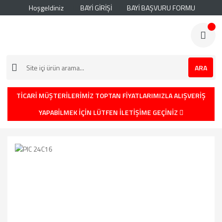
Hoşgeldiniz
BAYİ GİRİŞİ
BAYİ BAŞVURU FORMU
ARA
TİCARİ MÜŞTERİLERİMİZ TOPTAN FİYATLARIMIZLA ALIŞVERİŞ
YAPABİLMEK İÇİN LÜTFEN İLETİŞİME GEÇİNİZ