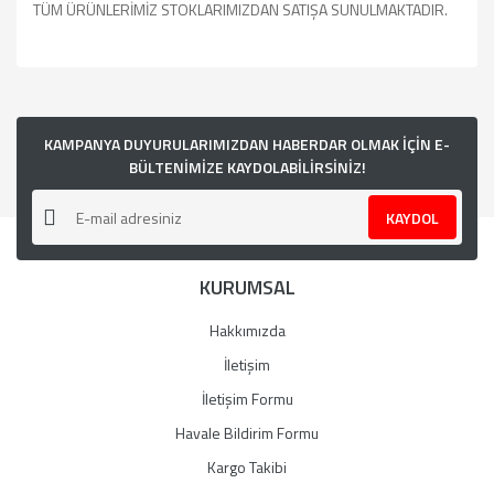
TÜM ÜRÜNLERİMİZ STOKLARIMIZDAN SATIŞA SUNULMAKTADIR.
Bu ürünün fiyat bilgisi, resim, ürün açıklamalarında ve diğer
konularda yetersiz gördüğünüz noktaları öneri formunu
kullanarak tarafımıza iletebilirsiniz.
Görüş ve önerileriniz için teşekkür ederiz.
KAMPANYA DUYURULARIMIZDAN HABERDAR OLMAK İÇİN E-
BÜLTENİMİZE KAYDOLABİLİRSİNİZ!
Ürün resmi kalitesiz, bozuk veya görüntülenemiyor.
KAYDOL
Ürün açıklamasında eksik bilgiler bulunuyor.
Ürün bilgilerinde hatalar bulunuyor.
KURUMSAL
Ürün fiyatı diğer sitelerden daha pahalı.
Bu ürüne benzer farklı alternatifler olmalı.
Hakkımızda
İletişim
İletişim Formu
Havale Bildirim Formu
Gönder
Kargo Takibi