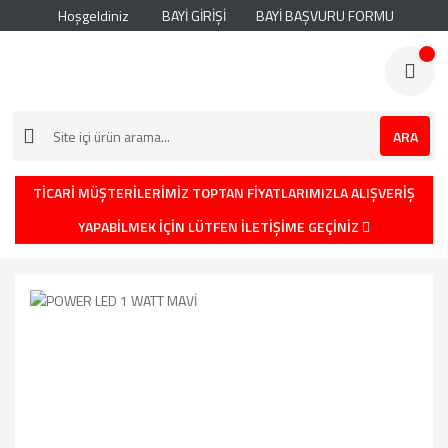
Hoşgeldiniz
BAYİ GİRİŞİ
BAYİ BAŞVURU FORMU
ARA
TİCARİ MÜŞTERİLERİMİZ TOPTAN FİYATLARIMIZLA ALIŞVERİŞ
YAPABİLMEK İÇİN LÜTFEN İLETİŞİME GEÇİNİZ