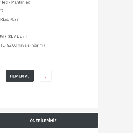
 led - Mantar led
ED
RLEDP03Y
USD
(KDV Dahil)
TL (%3,00 havale indirimi)
HEMEN AL
ÖNERİLERİNİZ