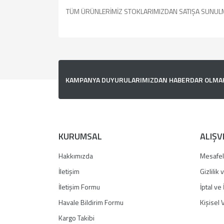
TÜM ÜRÜNLERİMİZ STOKLARIMIZDAN SATIŞA SUNUL
Bu ürünün fiyat bilgisi, resim, ürün açıklamalarında v
Görüş ve önerileriniz için teşekkür ederiz.
Ürün resmi kalitesiz, bozuk veya görüntülenemiyor.
KAMPANYA DUYURULARIMIZDAN HABERDAR OLMAK İ
Ürün açıklamasında eksik bilgiler bulunuyor.
Ürün bilgilerinde hatalar bulunuyor.
Ürün fiyatı diğer sitelerden daha pahalı.
Bu ürüne benzer farklı alternatifler olmalı.
KURUMSAL
ALIŞV
Hakkımızda
Mesafel
İletişim
Gizlilik
İletişim Formu
İptal ve 
Havale Bildirim Formu
Kişisel V
Kargo Takibi