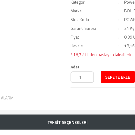
Kategori
Power
Marka
BOLL
Stok Kodu
POWE
Garanti Süresi
24 Ay
Fiyat
0,39 
Havale
18,16 
* 18,72 TL den başlayan taksitlerle!
Adet
SEPETE EKLE
T ALARMI
TAKSİT SEÇENEKLERİ