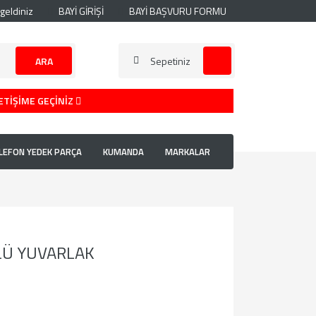
geldiniz
BAYİ GİRİŞİ
BAYİ BAŞVURU FORMU
ARA
Sepetiniz
ETİŞİME GEÇİNİZ
LEFON YEDEK PARÇA
KUMANDA
MARKALAR
LÜ YUVARLAK