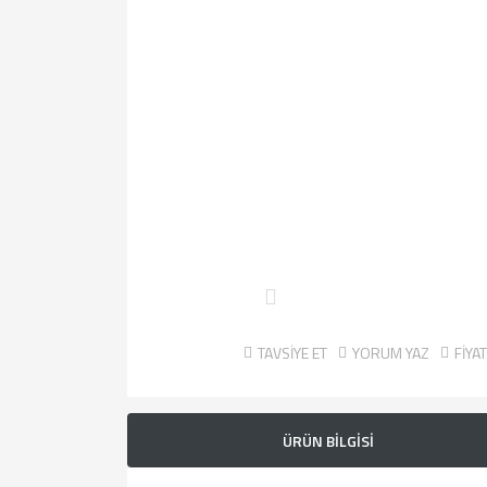
TAVSİYE ET
YORUM YAZ
FİYA
ÜRÜN BİLGİSİ