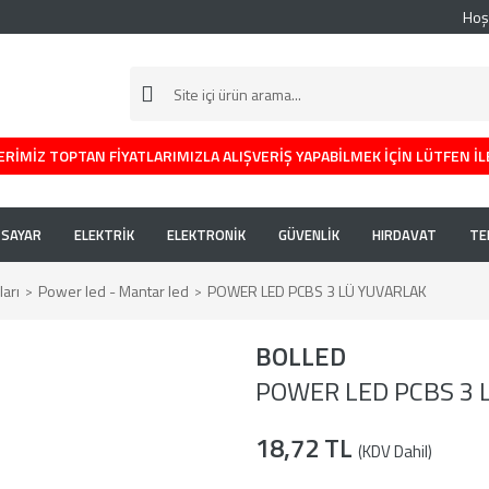
Hoş
RİMİZ TOPTAN FİYATLARIMIZLA ALIŞVERİŞ YAPABİLMEK İÇİN LÜTFEN İL
İSAYAR
ELEKTRİK
ELEKTRONİK
GÜVENLİK
HIRDAVAT
TE
arı
Power led - Mantar led
POWER LED PCBS 3 LÜ YUVARLAK
BOLLED
POWER LED PCBS 3 
18,72 TL
(KDV Dahil)