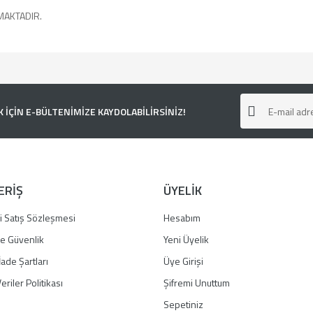
MAKTADIR.
e diğer konularda yetersiz gördüğünüz noktaları öneri formunu kullanarak tarafımı
ÇİN E-BÜLTENİMİZE KAYDOLABİLİRSİNİZ!
ERİŞ
ÜYELİK
i Satış Sözleşmesi
Hesabım
 ve Güvenlik
Yeni Üyelik
İade Şartları
Üye Girişi
Gönder
eriler Politikası
Şifremi Unuttum
Sepetiniz