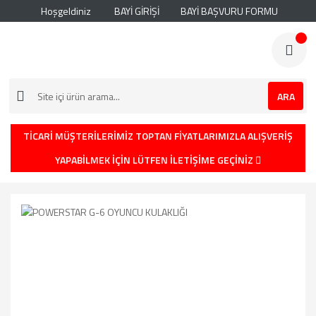
Hoşgeldiniz
BAYİ GİRİŞİ
BAYİ BAŞVURU FORMU
ARA
TİCARİ MÜŞTERİLERİMİZ TOPTAN FİYATLARIMIZLA ALIŞVERİŞ
YAPABİLMEK İÇİN LÜTFEN İLETİŞİME GEÇİNİZ