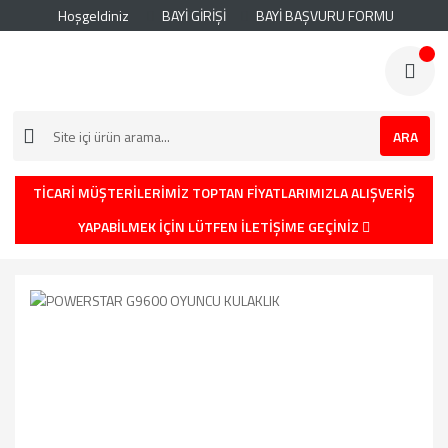
Hoşgeldiniz
BAYİ GİRİŞİ
BAYİ BAŞVURU FORMU
ARA
TİCARİ MÜŞTERİLERİMİZ TOPTAN FİYATLARIMIZLA ALIŞVERİŞ
YAPABİLMEK İÇİN LÜTFEN İLETİŞİME GEÇİNİZ