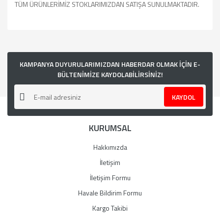
TÜM ÜRÜNLERİMİZ STOKLARIMIZDAN SATIŞA SUNULMAKTADIR.
Bu ürünün fiyat bilgisi, resim, ürün açıklamalarında ve diğer
konularda yetersiz gördüğünüz noktaları öneri formunu
kullanarak tarafımıza iletebilirsiniz.
Görüş ve önerileriniz için teşekkür ederiz.
KAMPANYA DUYURULARIMIZDAN HABERDAR OLMAK İÇİN E-
BÜLTENİMİZE KAYDOLABİLİRSİNİZ!
Ürün resmi kalitesiz, bozuk veya görüntülenemiyor.
KAYDOL
Ürün açıklamasında eksik bilgiler bulunuyor.
Ürün bilgilerinde hatalar bulunuyor.
KURUMSAL
Ürün fiyatı diğer sitelerden daha pahalı.
Bu ürüne benzer farklı alternatifler olmalı.
Hakkımızda
İletişim
İletişim Formu
Havale Bildirim Formu
Gönder
Kargo Takibi