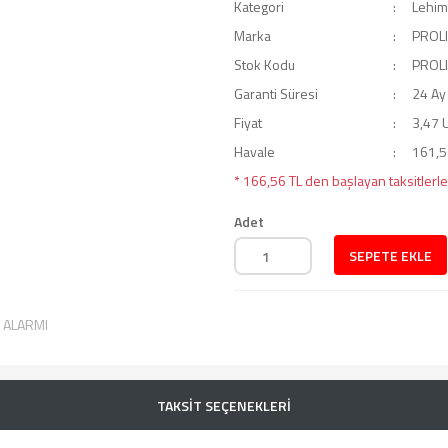
Kategori
Lehim 
Marka
PROL
Stok Kodu
PROL
Garanti Süresi
24 Ay
Fiyat
3,47 
Havale
161,56
* 166,56 TL den başlayan taksitlerle
Adet
SEPETE EKLE
T ALARMI
TAKSİT SEÇENEKLERİ