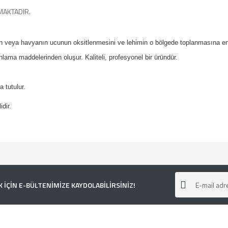
MAKTADIR.
n veya havyanın ucunun oksitlenmesini ve lehimin o bölgede toplanmasına eng
anlama maddelerinden oluşur. Kaliteli, profesyonel bir üründür.
da tutulur.
idir.
e diğer konularda yetersiz gördüğünüz noktaları öneri formunu kullanarak tarafımı
ÇİN E-BÜLTENİMİZE KAYDOLABİLİRSİNİZ!