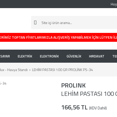
Hoş
RİMİZ TOPTAN FİYATLARIMIZLA ALIŞVERİŞ YAPABİLMEK İÇİN LÜTFEN İL
İSAYAR
ELEKTRİK
ELEKTRONİK
GÜVENLİK
HIRDAVAT
TE
Flux - Havya Standı
LEHİM PASTASI 100 GR PROLİNK PS-34
PROLINK
LEHİM PASTASI 100 
166,56 TL
(KDV Dahil)