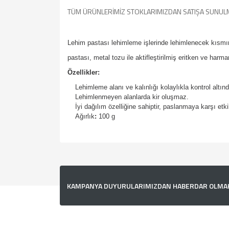
TÜM ÜRÜNLERİMİZ STOKLARIMIZDAN SATIŞA SUNUL
Lehim pastası lehimleme işlerinde lehimlenecek kısmı
pastası, metal tozu ile aktifleştirilmiş eritken ve harm
Özellikler:
Lehimleme alanı ve kalınlığı kolaylıkla kontrol altın
Lehimlenmeyen alanlarda kir oluşmaz.
İyi dağılım özelliğine sahiptir, paslanmaya karşı etkil
Ağırlık
:
100 g
Bu ürünün fiyat bilgisi, resim, ürün açıklamalarında v
Görüş ve önerileriniz için teşekkür ederiz.
Ürün resmi kalitesiz, bozuk veya görüntülenemiyor.
KAMPANYA DUYURULARIMIZDAN HABERDAR OLMAK İ
Ürün açıklamasında eksik bilgiler bulunuyor.
Ürün bilgilerinde hatalar bulunuyor.
Ürün fiyatı diğer sitelerden daha pahalı.