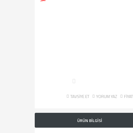
TAVSİYE ET
YORUM YAZ
FİYA
ÜRÜN BİLGİSİ