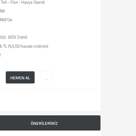
Teli - Flux - Havya Standı
INK
INKP34
USD
(KDV Dahil)
 TL (%3,00 havale indirimi)
!
HEMEN AL
ÖNERİLERİNİZ