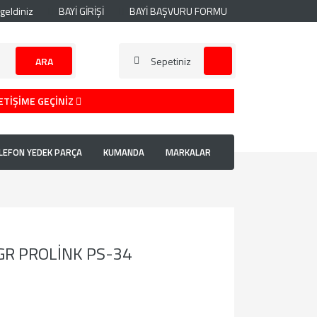
geldiniz
BAYİ GİRİŞİ
BAYİ BAŞVURU FORMU
ARA
Sepetiniz
ETİŞİME GEÇİNİZ
LEFON YEDEK PARÇA
KUMANDA
MARKALAR
GR PROLİNK PS-34