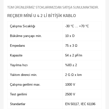
TÜM ÜRÜNLERİMİZ STOKLARIMIZDAN SATIŞA SUNULMAKTADIR.
REÇBER MİNİ U 4 2 Lİ BİTİŞİK KABLO
Çalışma Sıcaklığı
-30 °C … +70 °C
Bükülme yarıçapı min.
10 x D
Empedans
75 ± 3 Ω
Kapasite
54 ± 2 pF/m
Yayılma hızı
%83 ± 2
Yalıtım direnci min.
2 G Ω x km
Çalışma gerilimi max.
1000 V
Test gerilimi
2500 V
Standartlar
EN 50117, IEC 61196