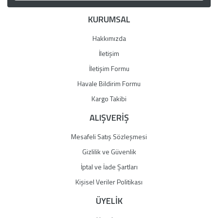
Ürün bilgilerinde hatalar bulunuyor.
KURUMSAL
Ürün fiyatı diğer sitelerden daha pahalı.
Bu ürüne benzer farklı alternatifler olmalı.
Hakkımızda
İletişim
İletişim Formu
Havale Bildirim Formu
Gönder
Kargo Takibi
ALIŞVERİŞ
Mesafeli Satış Sözleşmesi
Gizlilik ve Güvenlik
İptal ve İade Şartları
Kişisel Veriler Politikası
ÜYELİK