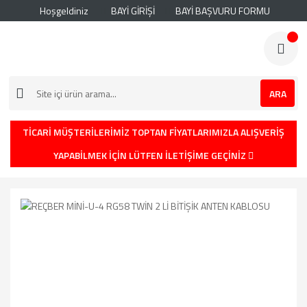
Hoşgeldiniz
BAYİ GİRİŞİ
BAYİ BAŞVURU FORMU
ARA
TİCARİ MÜŞTERİLERİMİZ TOPTAN FİYATLARIMIZLA ALIŞVERİŞ
YAPABİLMEK İÇİN LÜTFEN İLETİŞİME GEÇİNİZ