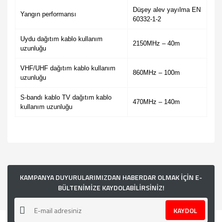
Düşey alev yayılma EN
Yangın performansı
60332-1-2
Uydu dağıtım kablo kullanım
2150MHz – 40m
uzunluğu
VHF/UHF dağıtım kablo kullanım
860MHz – 100m
uzunluğu
S-bandı kablo TV dağıtım kablo
470MHz – 140m
kullanım uzunluğu
Bu ürünün fiyat bilgisi, resim, ürün açıklamalarında ve diğer
konularda yetersiz gördüğünüz noktaları öneri formunu
kullanarak tarafımıza iletebilirsiniz.
Görüş ve önerileriniz için teşekkür ederiz.
KAMPANYA DUYURULARIMIZDAN HABERDAR OLMAK İÇİN E-
BÜLTENİMİZE KAYDOLABİLİRSİNİZ!
Ürün resmi kalitesiz, bozuk veya görüntülenemiyor.
KAYDOL
Ürün açıklamasında eksik bilgiler bulunuyor.