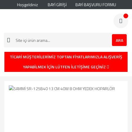
Hoşgeldiniz
BAYİ GİRİŞİ
BAYİ BAŞVURU FORMU
ARA
TİCARİ MÜŞTERİLERİMİZ TOPTAN FİYATLARIMIZLA ALIŞVERİŞ
YAPABİLMEK İÇİN LÜTFEN İLETİŞİME GEÇİNİZ