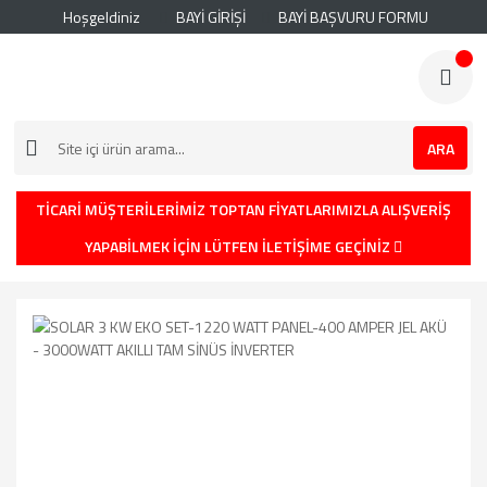
Hoşgeldiniz
BAYİ GİRİŞİ
BAYİ BAŞVURU FORMU
ARA
TİCARİ MÜŞTERİLERİMİZ TOPTAN FİYATLARIMIZLA ALIŞVERİŞ
YAPABİLMEK İÇİN LÜTFEN İLETİŞİME GEÇİNİZ