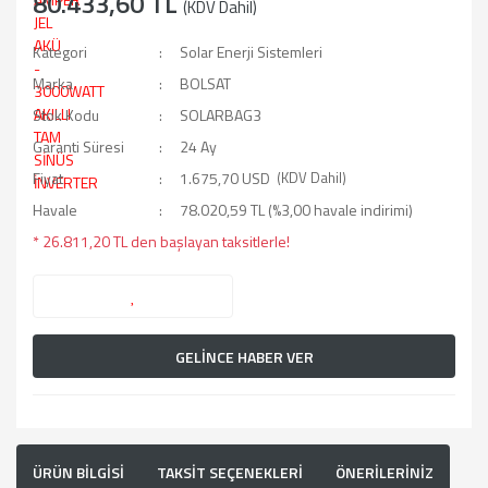
80.433,60 TL
(KDV Dahil)
Kategori
Solar Enerji Sistemleri
Marka
BOLSAT
Stok Kodu
SOLARBAG3
Garanti Süresi
24 Ay
Fiyat
1.675,70 USD
(KDV Dahil)
Havale
78.020,59 TL (%3,00 havale indirimi)
* 26.811,20 TL den başlayan taksitlerle!
GELİNCE HABER VER
ÜRÜN BİLGİSİ
TAKSİT SEÇENEKLERİ
ÖNERİLERİNİZ