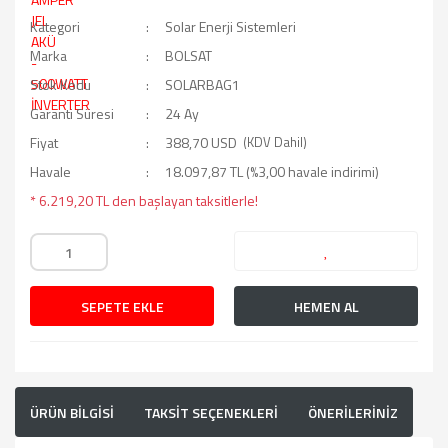
Kategori
Solar Enerji Sistemleri
Marka
BOLSAT
Stok Kodu
SOLARBAG1
Garanti Süresi
24 Ay
Fiyat
388,70 USD
(KDV Dahil)
Havale
18.097,87 TL (%3,00 havale indirimi)
* 6.219,20 TL den başlayan taksitlerle!
SEPETE EKLE
HEMEN AL
ÜRÜN BİLGİSİ
TAKSİT SEÇENEKLERİ
ÖNERİLERİNİZ