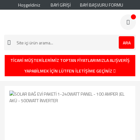
Hoşgeldiniz
BAYİ GİRİŞİ
BAYİ BAŞVURU FORMU
ARA
TİCARİ MÜŞTERİLERİMİZ TOPTAN FİYATLARIMIZLA ALIŞVERİŞ
YAPABİLMEK İÇİN LÜTFEN İLETİŞİME GEÇİNİZ