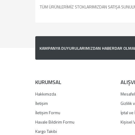
TÜM ÜRÜNLERİMİZ STOKLARIMIZDAN SATIŞA SUNUL
Bu ürünün fiyat bilgisi, resim, ürün açıklamalarında v
Görüş ve önerileriniz için teşekkür ederiz.
Ürün resmi kalitesiz, bozuk veya görüntülenemiyor.
KAMPANYA DUYURULARIMIZDAN HABERDAR OLMAK İ
Ürün açıklamasında eksik bilgiler bulunuyor.
Ürün bilgilerinde hatalar bulunuyor.
Ürün fiyatı diğer sitelerden daha pahalı.
Bu ürüne benzer farklı alternatifler olmalı.
KURUMSAL
ALIŞV
Hakkımızda
Mesafel
İletişim
Gizlilik
İletişim Formu
İptal ve 
Havale Bildirim Formu
Kişisel V
Kargo Takibi