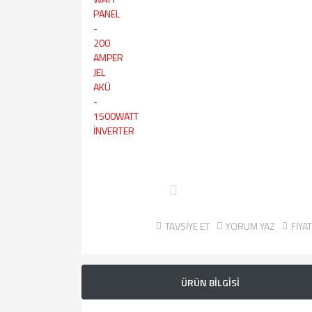
TAVSİYE ET
YORUM YAZ
FİYA
ÜRÜN BİLGİSİ