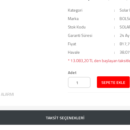
Kategori
Solar 
Marka
BOLS
Stok Kodu
SOLA
Garanti Süresi
24 Ay
Fiyat
817,7
Havale
38.072
* 13.083,20 TL den başlayan taksitle
Adet
SEPETE EKLE
T ALARMI
TAKSİT SEÇENEKLERİ