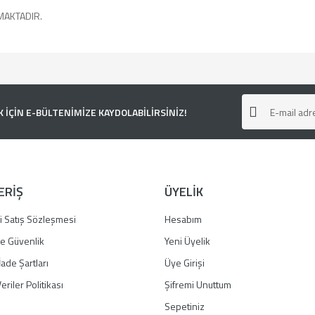
MAKTADIR.
e diğer konularda yetersiz gördüğünüz noktaları öneri formunu kullanarak tarafımı
ÇİN E-BÜLTENİMİZE KAYDOLABİLİRSİNİZ!
ERİŞ
ÜYELİK
i Satış Sözleşmesi
Hesabım
 ve Güvenlik
Yeni Üyelik
İade Şartları
Üye Girişi
Gönder
eriler Politikası
Şifremi Unuttum
Sepetiniz