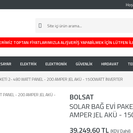
Hoş
RİMİZ TOPTAN FİYATLARIMIZLA ALIŞVERİŞ YAPABİLMEK İÇİN LÜTFEN İL
İSAYAR
ELEKTRİK
ELEKTRONİK
GÜVENLİK
HIRDAVAT
TE
KETİ 2- 480 WATT PANEL - 200 AMPER JEL AKÜ - 1500WATT İNVERTER
BOLSAT
SOLAR BAĞ EVİ PAKE
AMPER JEL AKÜ - 1
39.249,60 TL
(KDV Dahil)