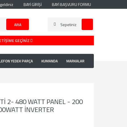
geldiniz
BAYİ GİRİŞİ
BAYİ BAŞVURU FORMU
ARA
Sepetiniz
ETİŞİME GEÇİNİZ
LEFON YEDEK PARÇA
KUMANDA
MARKALAR
Tİ 2- 480 WATT PANEL - 200
500WATT İNVERTER