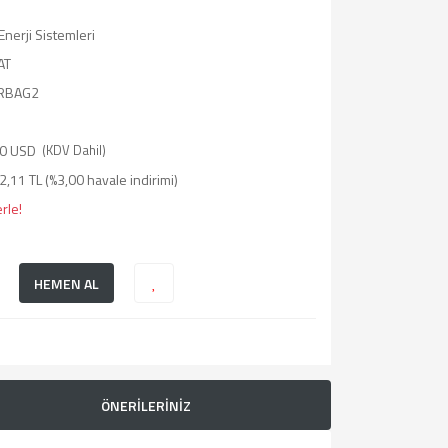
Enerji Sistemleri
AT
RBAG2
0 USD
(KDV Dahil)
,11 TL (%3,00 havale indirimi)
rle!
HEMEN AL
ÖNERİLERİNİZ