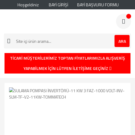
Hoşgeldiniz
BAYİ GİRİŞİ
BAYİ BAŞVURU FORMU
ARA
TİCARİ MÜŞTERİLERİMİZ TOPTAN FİYATLARIMIZLA ALIŞVERİŞ
YAPABİLMEK İÇİN LÜTFEN İLETİŞİME GEÇİNİZ