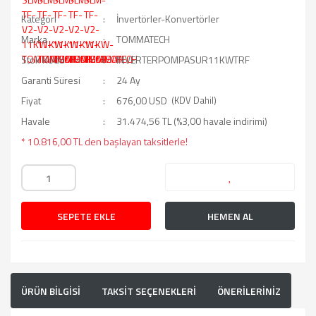
Kategori
İnvertörler-Konvertörler
Marka
TOMMATECH
Stok Kodu
INVERTERPOMPASUR11KWTRF
Garanti Süresi
24 Ay
Fiyat
676,00 USD
(KDV Dahil)
Havale
31.474,56 TL (%3,00 havale indirimi)
* 10.816,00 TL den başlayan taksitlerle!
SEPETE EKLE
HEMEN AL
ÜRÜN BİLGİSİ
TAKSİT SEÇENEKLERİ
ÖNERİLERİNİZ