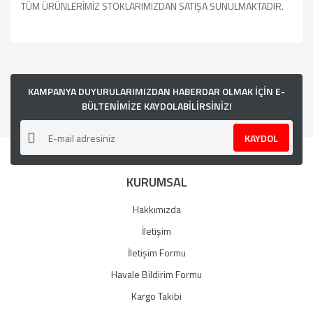
TÜM ÜRÜNLERİMİZ STOKLARIMIZDAN SATIŞA SUNULMAKTADIR.
Bu ürünün fiyat bilgisi, resim, ürün açıklamalarında ve diğer
konularda yetersiz gördüğünüz noktaları öneri formunu
kullanarak tarafımıza iletebilirsiniz.
Görüş ve önerileriniz için teşekkür ederiz.
KAMPANYA DUYURULARIMIZDAN HABERDAR OLMAK İÇİN E-
BÜLTENİMİZE KAYDOLABİLİRSİNİZ!
Ürün resmi kalitesiz, bozuk veya görüntülenemiyor.
KAYDOL
Ürün açıklamasında eksik bilgiler bulunuyor.
Ürün bilgilerinde hatalar bulunuyor.
KURUMSAL
Ürün fiyatı diğer sitelerden daha pahalı.
Bu ürüne benzer farklı alternatifler olmalı.
Hakkımızda
İletişim
İletişim Formu
Havale Bildirim Formu
Gönder
Kargo Takibi