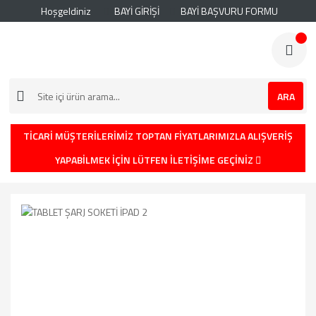
Hoşgeldiniz
BAYİ GİRİŞİ
BAYİ BAŞVURU FORMU
ARA
TİCARİ MÜŞTERİLERİMİZ TOPTAN FİYATLARIMIZLA ALIŞVERİŞ
YAPABİLMEK İÇİN LÜTFEN İLETİŞİME GEÇİNİZ