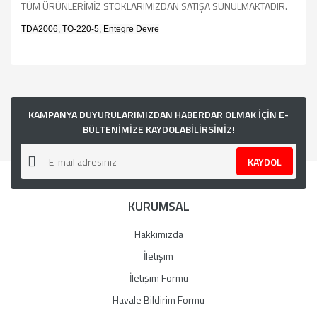
TÜM ÜRÜNLERİMİZ STOKLARIMIZDAN SATIŞA SUNULMAKTADIR.
TDA2006, TO-220-5, Entegre Devre
Bu ürünün fiyat bilgisi, resim, ürün açıklamalarında ve diğer
konularda yetersiz gördüğünüz noktaları öneri formunu
kullanarak tarafımıza iletebilirsiniz.
Görüş ve önerileriniz için teşekkür ederiz.
KAMPANYA DUYURULARIMIZDAN HABERDAR OLMAK İÇİN E-
BÜLTENİMİZE KAYDOLABİLİRSİNİZ!
Ürün resmi kalitesiz, bozuk veya görüntülenemiyor.
KAYDOL
Ürün açıklamasında eksik bilgiler bulunuyor.
Ürün bilgilerinde hatalar bulunuyor.
KURUMSAL
Ürün fiyatı diğer sitelerden daha pahalı.
Bu ürüne benzer farklı alternatifler olmalı.
Hakkımızda
İletişim
İletişim Formu
Havale Bildirim Formu