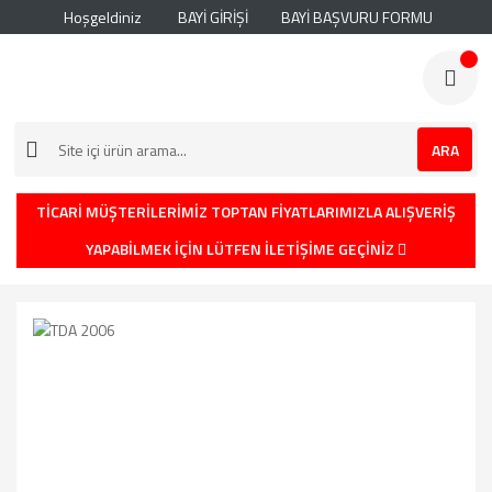
Hoşgeldiniz
BAYİ GİRİŞİ
BAYİ BAŞVURU FORMU
ARA
TİCARİ MÜŞTERİLERİMİZ TOPTAN FİYATLARIMIZLA ALIŞVERİŞ
YAPABİLMEK İÇİN LÜTFEN İLETİŞİME GEÇİNİZ