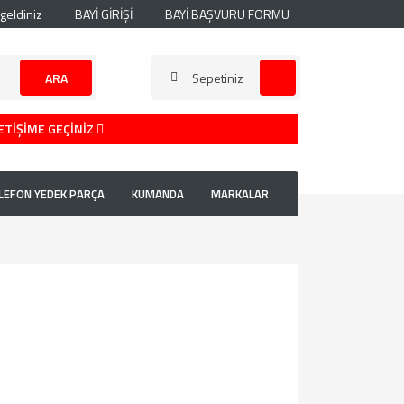
geldiniz
BAYİ GİRİŞİ
BAYİ BAŞVURU FORMU
ARA
Sepetiniz
ETİŞİME GEÇİNİZ
LEFON YEDEK PARÇA
KUMANDA
MARKALAR