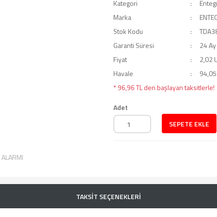
Kategori
Enteg
Marka
ENTE
Stok Kodu
TDA3
Garanti Süresi
24 Ay
Fiyat
2,02 
Havale
94,05 
* 96,96 TL den başlayan taksitlerle!
Adet
SEPETE EKLE
T ALARMI
TAKSİT SEÇENEKLERİ