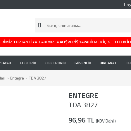
Hoş
RİMİZ TOPTAN FİYATLARIMIZLA ALIŞVERİŞ YAPABİLMEK İÇİN LÜTFEN İL
İSAYAR
ELEKTRİK
ELEKTRONİK
GÜVENLİK
HIRDAVAT
TE
arı
Entegre
TDA 3827
ENTEGRE
TDA 3827
96,96 TL
(KDV Dahil)