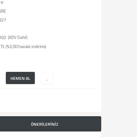
re
GRE
827
USD
(KDV Dahil)
TL (%3,00 havale indirimi)
HEMEN AL
ÖNERİLERİNİZ