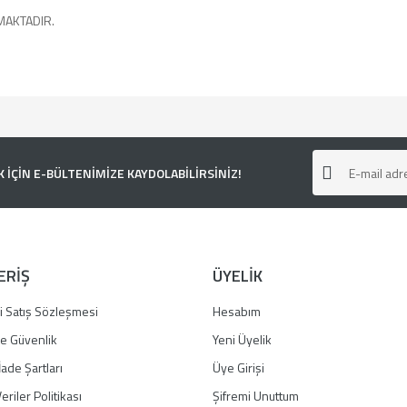
MAKTADIR.
e diğer konularda yetersiz gördüğünüz noktaları öneri formunu kullanarak tarafımı
ÇİN E-BÜLTENİMİZE KAYDOLABİLİRSİNİZ!
ERİŞ
ÜYELİK
i Satış Sözleşmesi
Hesabım
 ve Güvenlik
Yeni Üyelik
İade Şartları
Üye Girişi
Gönder
eriler Politikası
Şifremi Unuttum