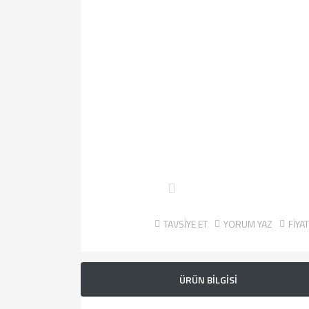
TAVSİYE ET
YORUM YAZ
FİYA
ÜRÜN BİLGİSİ