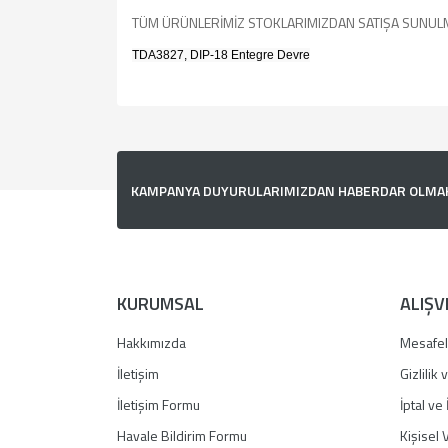
TÜM ÜRÜNLERİMİZ STOKLARIMIZDAN SATIŞA SUNUL
TDA3827, DIP-18 Entegre Devre
Bu ürünün fiyat bilgisi, resim, ürün açıklamalarında v
Görüş ve önerileriniz için teşekkür ederiz.
Ürün resmi kalitesiz, bozuk veya görüntülenemiyor.
KAMPANYA DUYURULARIMIZDAN HABERDAR OLMAK İ
Ürün açıklamasında eksik bilgiler bulunuyor.
Ürün bilgilerinde hatalar bulunuyor.
Ürün fiyatı diğer sitelerden daha pahalı.
Bu ürüne benzer farklı alternatifler olmalı.
KURUMSAL
ALIŞV
Hakkımızda
Mesafel
İletişim
Gizlilik
İletişim Formu
İptal ve 
Havale Bildirim Formu
Kişisel V