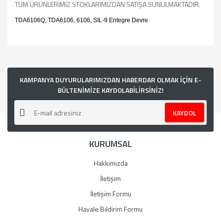
TÜM ÜRÜNLERİMİZ STOKLARIMIZDAN SATIŞA SUNULMAKTADIR.
TDA6106Q, TDA6106, 6106, SIL-9 Entegre Devre
Bu ürünün fiyat bilgisi, resim, ürün açıklamalarında ve diğer
konularda yetersiz gördüğünüz noktaları öneri formunu
kullanarak tarafımıza iletebilirsiniz.
Görüş ve önerileriniz için teşekkür ederiz.
KAMPANYA DUYURULARIMIZDAN HABERDAR OLMAK İÇİN E-
BÜLTENİMİZE KAYDOLABİLİRSİNİZ!
Ürün resmi kalitesiz, bozuk veya görüntülenemiyor.
KAYDOL
Ürün açıklamasında eksik bilgiler bulunuyor.
Ürün bilgilerinde hatalar bulunuyor.
KURUMSAL
Ürün fiyatı diğer sitelerden daha pahalı.
Bu ürüne benzer farklı alternatifler olmalı.
Hakkımızda
İletişim
İletişim Formu
Havale Bildirim Formu