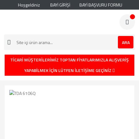
Hoşgeldiniz
BAYİ GİRİŞİ
BAYİ BAŞVURU FORMU
ARA
TİCARİ MÜŞTERİLERİMİZ TOPTAN FİYATLARIMIZLA ALIŞVERİŞ
YAPABİLMEK İÇİN LÜTFEN İLETİŞİME GEÇİNİZ