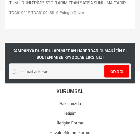
TÜM ÜRÜNLERİMİZ STOKLARIMIZDAN SATIŞA SUNULMAKTADIR.
TDA6109JF, TDA6109, SIL-9 Entegre Devre
Bu ürünün fiyat bilgisi, resim, ürün açıklamalarında ve diğer
konularda yetersiz gördüğünüz noktaları öneri formunu
kullanarak tarafımıza iletebilirsiniz.
Görüş ve önerileriniz için teşekkür ederiz.
KAMPANYA DUYURULARIMIZDAN HABERDAR OLMAK İÇİN E-
BÜLTENİMİZE KAYDOLABİLİRSİNİZ!
Ürün resmi kalitesiz, bozuk veya görüntülenemiyor.
KAYDOL
Ürün açıklamasında eksik bilgiler bulunuyor.
Ürün bilgilerinde hatalar bulunuyor.
KURUMSAL
Ürün fiyatı diğer sitelerden daha pahalı.
Bu ürüne benzer farklı alternatifler olmalı.
Hakkımızda
İletişim
İletişim Formu
Havale Bildirim Formu