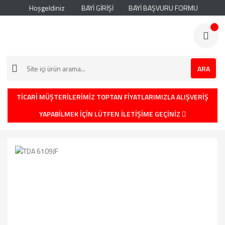
Hoşgeldiniz
BAYİ GİRİŞİ
BAYİ BAŞVURU FORMU
ARA
TİCARİ MÜŞTERİLERİMİZ TOPTAN FİYATLARIMIZLA ALIŞVERİŞ
YAPABİLMEK İÇİN LÜTFEN İLETİŞİME GEÇİNİZ