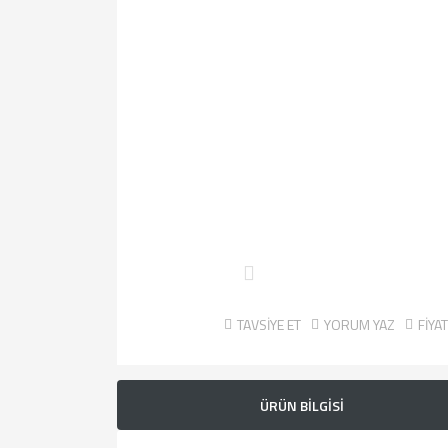
TAVSİYE ET
YORUM YAZ
FİYA
ÜRÜN BİLGİSİ