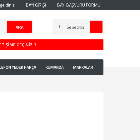
geldiniz
BAYİ GİRİŞİ
BAYİ BAŞVURU FORMU
ARA
Sepetiniz
ETİŞİME GEÇİNİZ
LEFON YEDEK PARÇA
KUMANDA
MARKALAR