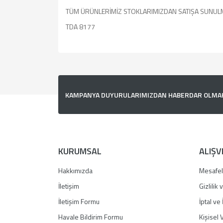
TÜM ÜRÜNLERİMİZ STOKLARIMIZDAN SATIŞA SUNUL
TDA 8177
Bu ürünün fiyat bilgisi, resim, ürün açıklamalarında v
Görüş ve önerileriniz için teşekkür ederiz.
Ürün resmi kalitesiz, bozuk veya görüntülenemiyor.
KAMPANYA DUYURULARIMIZDAN HABERDAR OLMAK İ
Ürün açıklamasında eksik bilgiler bulunuyor.
Ürün bilgilerinde hatalar bulunuyor.
Ürün fiyatı diğer sitelerden daha pahalı.
Bu ürüne benzer farklı alternatifler olmalı.
KURUMSAL
ALIŞV
Hakkımızda
Mesafel
İletişim
Gizlilik
İletişim Formu
İptal ve 
Havale Bildirim Formu
Kişisel V