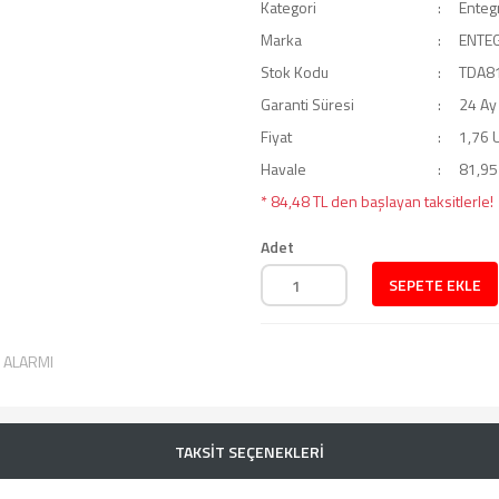
Kategori
Enteg
Marka
ENTE
Stok Kodu
TDA8
Garanti Süresi
24 Ay
Fiyat
1,76 
Havale
81,95 
* 84,48 TL den başlayan taksitlerle!
Adet
SEPETE EKLE
T ALARMI
TAKSİT SEÇENEKLERİ