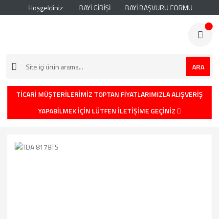
Hoşgeldiniz
BAYİ GİRİŞİ
BAYİ BAŞVURU FORMU
ARA
TİCARİ MÜŞTERİLERİMİZ TOPTAN FİYATLARIMIZLA ALIŞVERİŞ
YAPABİLMEK İÇİN LÜTFEN İLETİŞİME GEÇİNİZ