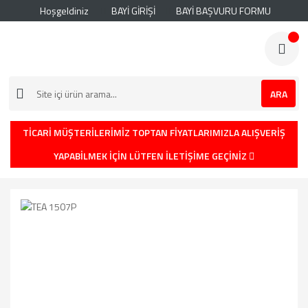
Hoşgeldiniz
BAYİ GİRİŞİ
BAYİ BAŞVURU FORMU
ARA
TİCARİ MÜŞTERİLERİMİZ TOPTAN FİYATLARIMIZLA ALIŞVERİŞ
YAPABİLMEK İÇİN LÜTFEN İLETİŞİME GEÇİNİZ