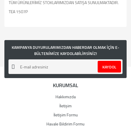
TÜM ÜRÜNLERİMİZ STOKLARIMIZDAN SATIŞA SUNULMAKTADIR.
TEA 1507P
Bu ürünün fiyat bilgisi, resim, ürün açıklamalarında ve diğer
konularda yetersiz gördüğünüz noktaları öneri formunu
kullanarak tarafımıza iletebilirsiniz.
Görüş ve önerileriniz için teşekkür ederiz.
KAMPANYA DUYURULARIMIZDAN HABERDAR OLMAK İÇİN E-
BÜLTENİMİZE KAYDOLABİLİRSİNİZ!
Ürün resmi kalitesiz, bozuk veya görüntülenemiyor.
KAYDOL
Ürün açıklamasında eksik bilgiler bulunuyor.
Ürün bilgilerinde hatalar bulunuyor.
KURUMSAL
Ürün fiyatı diğer sitelerden daha pahalı.
Bu ürüne benzer farklı alternatifler olmalı.
Hakkımızda
İletişim
İletişim Formu
Havale Bildirim Formu