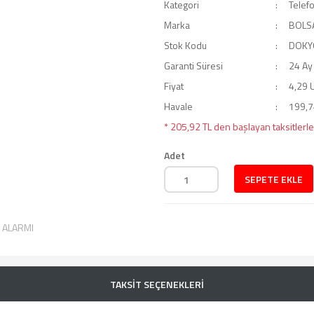
Kategori
Telef
Marka
BOLS
Stok Kodu
DOKY
Garanti Süresi
24 Ay
Fiyat
4,29 
Havale
199,74
* 205,92 TL den başlayan taksitlerle
Adet
SEPETE EKLE
T ALARMI
TAKSİT SEÇENEKLERİ