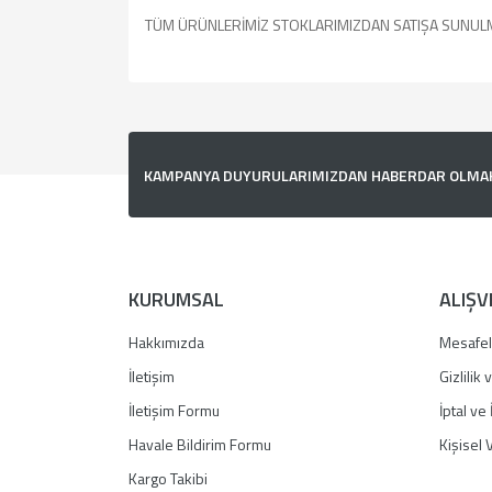
TÜM ÜRÜNLERİMİZ STOKLARIMIZDAN SATIŞA SUNUL
Bu ürünün fiyat bilgisi, resim, ürün açıklamalarında v
Görüş ve önerileriniz için teşekkür ederiz.
Ürün resmi kalitesiz, bozuk veya görüntülenemiyor.
KAMPANYA DUYURULARIMIZDAN HABERDAR OLMAK İ
Ürün açıklamasında eksik bilgiler bulunuyor.
Ürün bilgilerinde hatalar bulunuyor.
Ürün fiyatı diğer sitelerden daha pahalı.
Bu ürüne benzer farklı alternatifler olmalı.
KURUMSAL
ALIŞV
Hakkımızda
Mesafel
İletişim
Gizlilik
İletişim Formu
İptal ve 
Havale Bildirim Formu
Kişisel V
Kargo Takibi