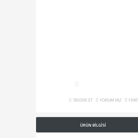
TAVSİYE ET
YORUM YAZ
FİYA
ÜRÜN BİLGİSİ