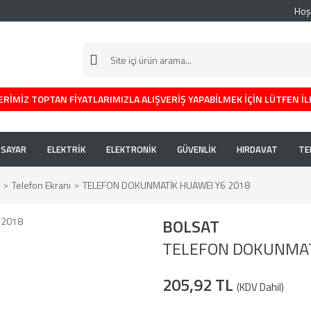
Hoş
RİMİZ TOPTAN FİYATLARIMIZLA ALIŞVERİŞ YAPABİLMEK İÇİN LÜTFEN İL
İSAYAR
ELEKTRİK
ELEKTRONİK
GÜVENLİK
HIRDAVAT
TE
Telefon Ekranı
TELEFON DOKUNMATİK HUAWEI Y6 2018
BOLSAT
TELEFON DOKUNMAT
205,92 TL
(KDV Dahil)