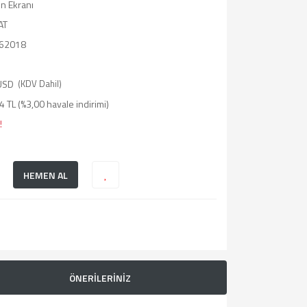
on Ekranı
AT
62018
USD
(KDV Dahil)
 TL (%3,00 havale indirimi)
!
HEMEN AL
ÖNERİLERİNİZ