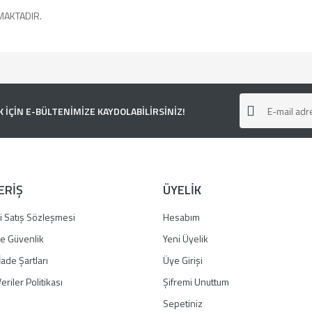
MAKTADIR.
e diğer konularda yetersiz gördüğünüz noktaları öneri formunu kullanarak tarafımı
ÇİN E-BÜLTENİMİZE KAYDOLABİLİRSİNİZ!
ERİŞ
ÜYELİK
i Satış Sözleşmesi
Hesabım
 ve Güvenlik
Yeni Üyelik
İade Şartları
Üye Girişi
Gönder
eriler Politikası
Şifremi Unuttum
Sepetiniz