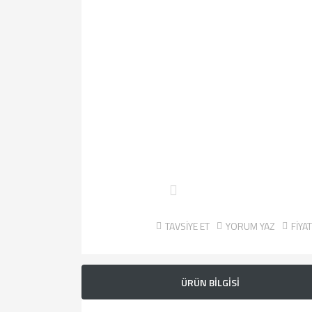
TAVSİYE ET
YORUM YAZ
FİYA
ÜRÜN BİLGİSİ