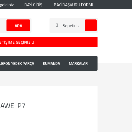
geldiniz
BAYİ GİRİŞİ
BAYİ BAŞVURU FORMU
ARA
Sepetiniz
ETİŞİME GEÇİNİZ
LEFON YEDEK PARÇA
KUMANDA
MARKALAR
AWEI P7