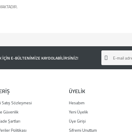
MAKTADIR.
e diğer konularda yetersiz gördüğünüz noktaları öneri formunu kullanarak tarafımı
ÇİN E-BÜLTENİMİZE KAYDOLABİLİRSİNİZ!
ERİŞ
ÜYELİK
i Satış Sözleşmesi
Hesabım
 ve Güvenlik
Yeni Üyelik
İade Şartları
Üye Girişi
Gönder
eriler Politikası
Şifremi Unuttum