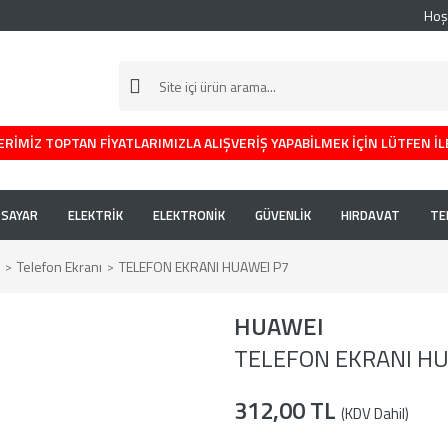
Hoş
RİMİZ TOPTAN FİYATLARIMIZLA ALIŞVERİŞ YAPABİLMEK İÇİN LÜTFEN İL
İSAYAR
ELEKTRİK
ELEKTRONİK
GÜVENLİK
HIRDAVAT
TE
Telefon Ekranı
TELEFON EKRANI HUAWEI P7
HUAWEI
TELEFON EKRANI HU
312,00 TL
(KDV Dahil)