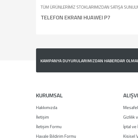
TÜM ÜRÜNLERİMİZ STOKLARIMIZDAN SATIŞA SUNUL
TELEFON EKRANI HUAWEI P7
Bu ürünün fiyat bilgisi, resim, ürün açıklamalarında v
Görüş ve önerileriniz için teşekkür ederiz.
Ürün resmi kalitesiz, bozuk veya görüntülenemiyor.
KAMPANYA DUYURULARIMIZDAN HABERDAR OLMAK İ
Ürün açıklamasında eksik bilgiler bulunuyor.
Ürün bilgilerinde hatalar bulunuyor.
Ürün fiyatı diğer sitelerden daha pahalı.
Bu ürüne benzer farklı alternatifler olmalı.
KURUMSAL
ALIŞV
Hakkımızda
Mesafel
İletişim
Gizlilik
İletişim Formu
İptal ve 
Havale Bildirim Formu
Kişisel V