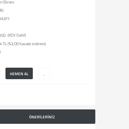
on Ekranı
EI
KHUP7
USD
(KDV Dahil)
 TL (%3,00 havale indirimi)
!
HEMEN AL
ÖNERİLERİNİZ