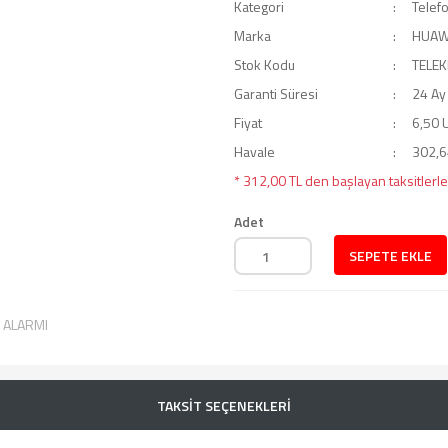
Kategori
Telef
Marka
HUAW
Stok Kodu
TELE
Garanti Süresi
24 Ay
Fiyat
6,50 
Havale
302,64
* 312,00 TL den başlayan taksitlerle
Adet
SEPETE EKLE
T ALARMI
TAKSİT SEÇENEKLERİ