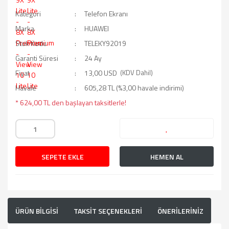
Kategori
Telefon Ekranı
Marka
HUAWEI
Stok Kodu
TELEKY92019
Garanti Süresi
24 Ay
Fiyat
13,00 USD
(KDV Dahil)
Havale
605,28 TL (%3,00 havale indirimi)
* 624,00 TL den başlayan taksitlerle!
SEPETE EKLE
HEMEN AL
ÜRÜN BİLGİSİ
TAKSİT SEÇENEKLERİ
ÖNERİLERİNİZ