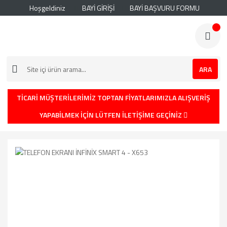
Hoşgeldiniz
BAYİ GİRİŞİ
BAYİ BAŞVURU FORMU
ARA
TİCARİ MÜŞTERİLERİMİZ TOPTAN FİYATLARIMIZLA ALIŞVERİŞ
YAPABİLMEK İÇİN LÜTFEN İLETİŞİME GEÇİNİZ