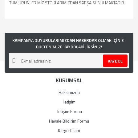
TÜM ÜRÜNLERİMİZ STOKLARIMIZDAN SATIŞA SUNULMAKTADIR.
Bu ürünün fiyat bilgisi, resim, ürün açıklamalarında ve diğer
konularda yetersiz gördüğünüz noktaları öneri formunu
kullanarak tarafımıza iletebilirsiniz.
Görüş ve önerileriniz için teşekkür ederiz.
KAMPANYA DUYURULARIMIZDAN HABERDAR OLMAK İÇİN E-
BÜLTENİMİZE KAYDOLABİLİRSİNİZ!
Ürün resmi kalitesiz, bozuk veya görüntülenemiyor.
KAYDOL
Ürün açıklamasında eksik bilgiler bulunuyor.
Ürün bilgilerinde hatalar bulunuyor.
KURUMSAL
Ürün fiyatı diğer sitelerden daha pahalı.
Bu ürüne benzer farklı alternatifler olmalı.
Hakkımızda
İletişim
İletişim Formu
Havale Bildirim Formu
Gönder
Kargo Takibi