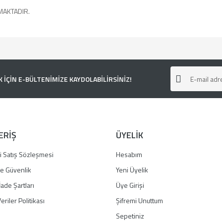
MAKTADIR.
e diğer konularda yetersiz gördüğünüz noktaları öneri formunu kullanarak tarafımı
ÇİN E-BÜLTENİMİZE KAYDOLABİLİRSİNİZ!
ERİŞ
ÜYELİK
i Satış Sözleşmesi
Hesabım
 ve Güvenlik
Yeni Üyelik
İade Şartları
Üye Girişi
Gönder
eriler Politikası
Şifremi Unuttum
Sepetiniz