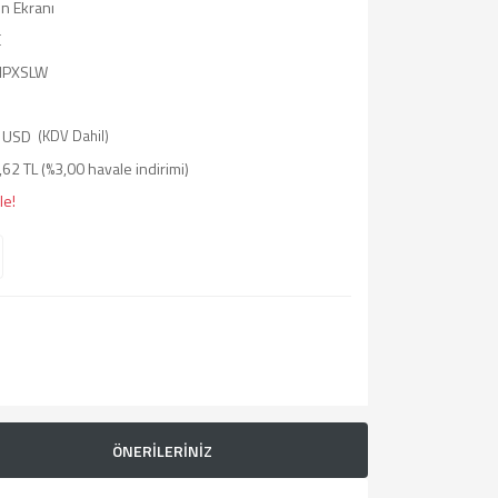
on Ekranı
E
IPXSLW
 USD
(KDV Dahil)
62 TL (%3,00 havale indirimi)
le!
ÖNERİLERİNİZ