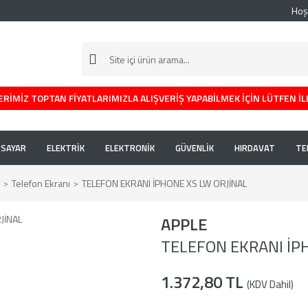
Hoş
RİMİZ TOPTAN FİYATLARIMIZLA ALIŞVERİŞ YAPABİLMEK İÇİN LÜTFEN İL
İSAYAR
ELEKTRİK
ELEKTRONİK
GÜVENLİK
HIRDAVAT
TE
Telefon Ekranı
TELEFON EKRANI İPHONE XS LW ORJİNAL
APPLE
TELEFON EKRANI İP
1.372,80 TL
(KDV Dahil)