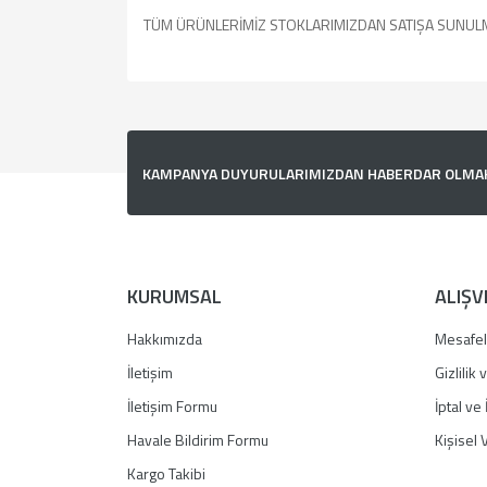
TÜM ÜRÜNLERİMİZ STOKLARIMIZDAN SATIŞA SUNUL
Bu ürünün fiyat bilgisi, resim, ürün açıklamalarında v
Görüş ve önerileriniz için teşekkür ederiz.
Ürün resmi kalitesiz, bozuk veya görüntülenemiyor.
KAMPANYA DUYURULARIMIZDAN HABERDAR OLMAK İ
Ürün açıklamasında eksik bilgiler bulunuyor.
Ürün bilgilerinde hatalar bulunuyor.
Ürün fiyatı diğer sitelerden daha pahalı.
Bu ürüne benzer farklı alternatifler olmalı.
KURUMSAL
ALIŞV
Hakkımızda
Mesafel
İletişim
Gizlilik
İletişim Formu
İptal ve 
Havale Bildirim Formu
Kişisel V
Kargo Takibi