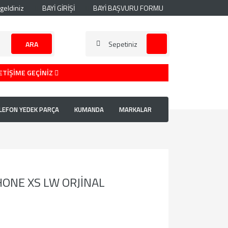
geldiniz
BAYİ GİRİŞİ
BAYİ BAŞVURU FORMU
ARA
Sepetiniz
ETİŞİME GEÇİNİZ
LEFON YEDEK PARÇA
KUMANDA
MARKALAR
HONE XS LW ORJİNAL