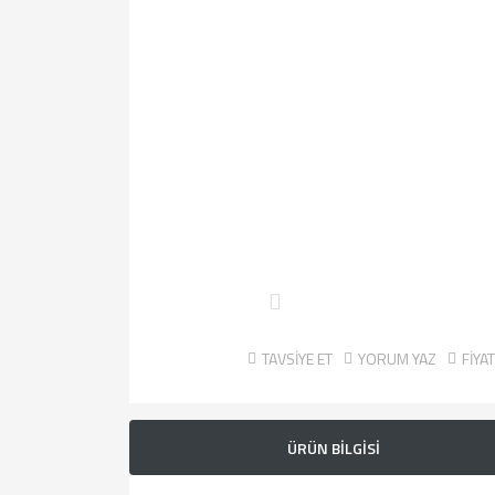
TAVSİYE ET
YORUM YAZ
FİYA
ÜRÜN BİLGİSİ