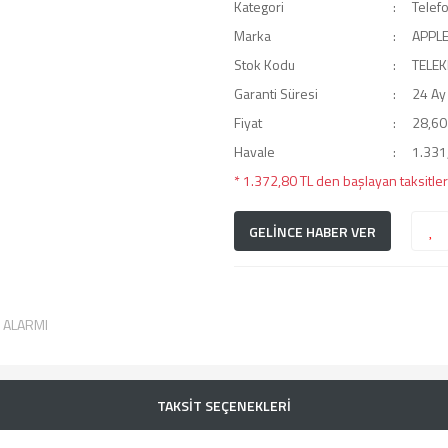
Kategori
Telef
Marka
APPL
Stok Kodu
TELEK
Garanti Süresi
24 Ay
Fiyat
28,60
Havale
1.331,
* 1.372,80 TL den başlayan taksitler
GELİNCE HABER VER
T ALARMI
TAKSİT SEÇENEKLERİ