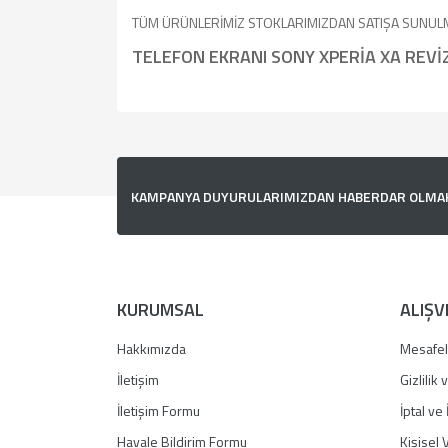
TÜM ÜRÜNLERİMİZ STOKLARIMIZDAN SATIŞA SUNUL
TELEFON EKRANI SONY XPERİA XA REVİ
Bu ürünün fiyat bilgisi, resim, ürün açıklamalarında v
Görüş ve önerileriniz için teşekkür ederiz.
Ürün resmi kalitesiz, bozuk veya görüntülenemiyor.
KAMPANYA DUYURULARIMIZDAN HABERDAR OLMAK İ
Ürün açıklamasında eksik bilgiler bulunuyor.
Ürün bilgilerinde hatalar bulunuyor.
Ürün fiyatı diğer sitelerden daha pahalı.
Bu ürüne benzer farklı alternatifler olmalı.
KURUMSAL
ALIŞV
Hakkımızda
Mesafel
İletişim
Gizlilik
İletişim Formu
İptal ve 
Havale Bildirim Formu
Kişisel V