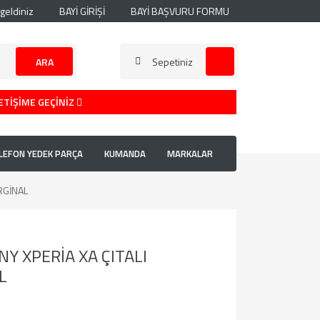
geldiniz
BAYİ GİRİŞİ
BAYİ BAŞVURU FORMU
ARA
Sepetiniz
ETİŞİME GEÇİNİZ
LEFON YEDEK PARÇA
KUMANDA
MARKALAR
RGİNAL
Y XPERİA XA ÇITALI
L