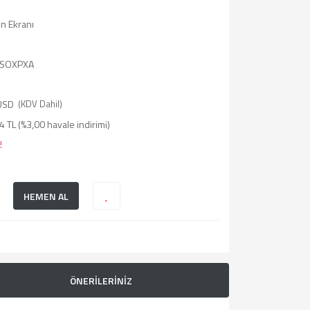
on Ekranı
KSOXPXA
USD
(KDV Dahil)
 TL (%3,00 havale indirimi)
!
HEMEN AL
ÖNERİLERİNİZ