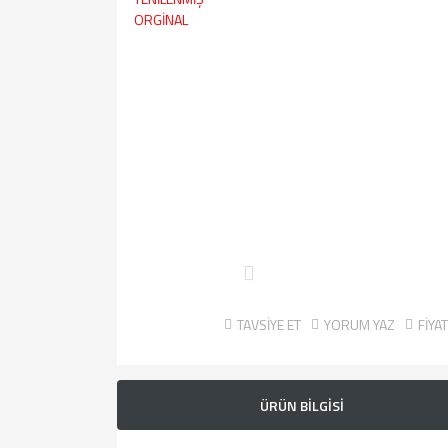
TAVSİYE ET
YORUM YAZ
FİYA
ÜRÜN BİLGİSİ