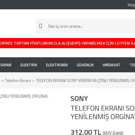
Hoş
RİMİZ TOPTAN FİYATLARIMIZLA ALIŞVERİŞ YAPABİLMEK İÇİN LÜTFEN İL
İSAYAR
ELEKTRİK
ELEKTRONİK
GÜVENLİK
HIRDAVAT
TE
Telefon Ekranı
TELEFON EKRANI SONY XPERİA XA ÇITALI YENİLENMİŞ O
SONY
TELEFON EKRANI SON
YENİLENMİŞ ORGİNA
312,00 TL
(KDV Dahil)