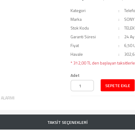
Kategori
Telef
Marka
SONY
Stok Kodu
TELE
Garanti Süresi
24 Ay
Fiyat
6,50 
Havale
302,64
* 312,00 TL den başlayan taksitlerle
Adet
SEPETE EKLE
T ALARMI
TAKSİT SEÇENEKLERİ