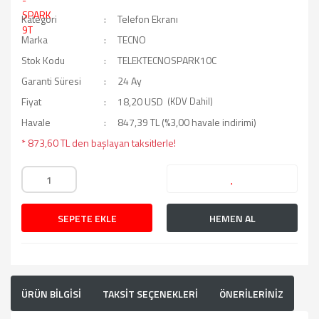
Kategori
Telefon Ekranı
Marka
TECNO
Stok Kodu
TELEKTECNOSPARK10C
Garanti Süresi
24 Ay
Fiyat
18,20 USD
(KDV Dahil)
Havale
847,39 TL (%3,00 havale indirimi)
* 873,60 TL den başlayan taksitlerle!
SEPETE EKLE
HEMEN AL
ÜRÜN BİLGİSİ
TAKSİT SEÇENEKLERİ
ÖNERİLERİNİZ