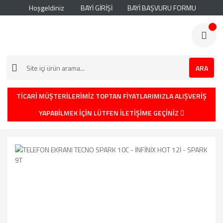
Hoşgeldiniz
BAYİ GİRİŞİ
BAYİ BAŞVURU FORMU
ARA
TİCARİ MÜŞTERİLERİMİZ TOPTAN FİYATLARIMIZLA ALIŞVERİŞ
YAPABİLMEK İÇİN LÜTFEN İLETİŞİME GEÇİNİZ