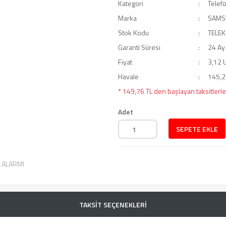
Kategori
Telefo
Marka
SAMS
Stok Kodu
TELE
Garanti Süresi
24 Ay
Fiyat
3,12 
Havale
145,27
* 149,76 TL den başlayan taksitlerle
Adet
SEPETE EKLE
T ALARMI
TAKSİT SEÇENEKLERİ