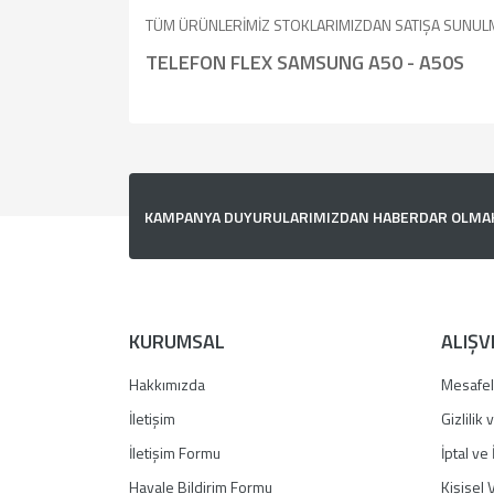
TÜM ÜRÜNLERİMİZ STOKLARIMIZDAN SATIŞA SUNUL
TELEFON FLEX SAMSUNG A50 - A50S
Bu ürünün fiyat bilgisi, resim, ürün açıklamalarında v
Görüş ve önerileriniz için teşekkür ederiz.
Ürün resmi kalitesiz, bozuk veya görüntülenemiyor.
KAMPANYA DUYURULARIMIZDAN HABERDAR OLMAK İ
Ürün açıklamasında eksik bilgiler bulunuyor.
Ürün bilgilerinde hatalar bulunuyor.
Ürün fiyatı diğer sitelerden daha pahalı.
Bu ürüne benzer farklı alternatifler olmalı.
KURUMSAL
ALIŞV
Hakkımızda
Mesafel
İletişim
Gizlilik
İletişim Formu
İptal ve 
Havale Bildirim Formu
Kişisel V