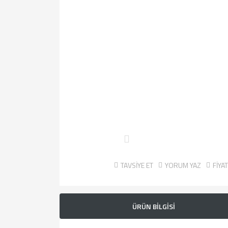
TAVSİYE ET
YORUM YAZ
FİYA
ÜRÜN BİLGİSİ