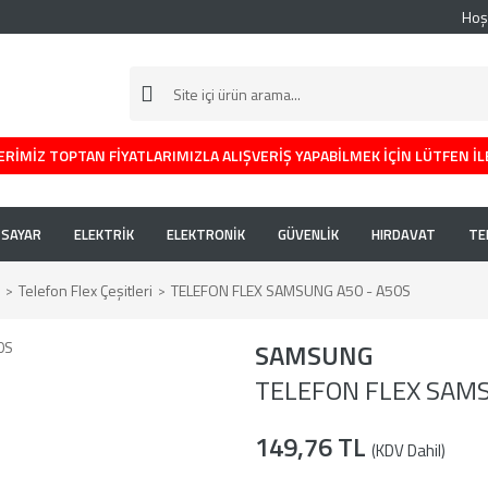
Hoş
RİMİZ TOPTAN FİYATLARIMIZLA ALIŞVERİŞ YAPABİLMEK İÇİN LÜTFEN İL
İSAYAR
ELEKTRİK
ELEKTRONİK
GÜVENLİK
HIRDAVAT
TE
Telefon Flex Çeşitleri
TELEFON FLEX SAMSUNG A50 - A50S
SAMSUNG
TELEFON FLEX SAMS
149,76 TL
(KDV Dahil)