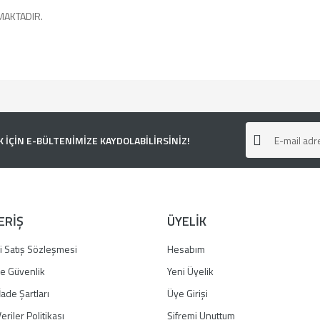
MAKTADIR.
e diğer konularda yetersiz gördüğünüz noktaları öneri formunu kullanarak tarafımı
ÇİN E-BÜLTENİMİZE KAYDOLABİLİRSİNİZ!
ERİŞ
ÜYELİK
i Satış Sözleşmesi
Hesabım
 ve Güvenlik
Yeni Üyelik
İade Şartları
Üye Girişi
Gönder
eriler Politikası
Şifremi Unuttum