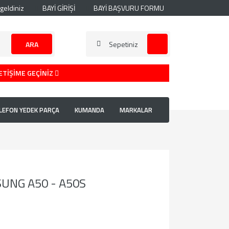
geldiniz
BAYİ GİRİŞİ
BAYİ BAŞVURU FORMU
ARA
Sepetiniz
ETİŞİME GEÇİNİZ
LEFON YEDEK PARÇA
KUMANDA
MARKALAR
UNG A50 - A50S