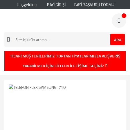
Hoşgeldiniz
BAYİ GİRİŞİ
BAYİ BAŞVURU FORMU
ARA
TİCARİ MÜŞTERİLERİMİZ TOPTAN FİYATLARIMIZLA ALIŞVERİŞ
YAPABİLMEK İÇİN LÜTFEN İLETİŞİME GEÇİNİZ