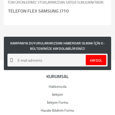
TÜM ÜRÜNLERİMİZ STOKLARIMIZDAN SATIŞA SUNULMAKTADIR.
TELEFON FLEX SAMSUNG J710
Bu ürünün fiyat bilgisi, resim, ürün açıklamalarında ve diğer
konularda yetersiz gördüğünüz noktaları öneri formunu
kullanarak tarafımıza iletebilirsiniz.
Görüş ve önerileriniz için teşekkür ederiz.
KAMPANYA DUYURULARIMIZDAN HABERDAR OLMAK İÇİN E-
BÜLTENİMİZE KAYDOLABİLİRSİNİZ!
Ürün resmi kalitesiz, bozuk veya görüntülenemiyor.
KAYDOL
Ürün açıklamasında eksik bilgiler bulunuyor.
Ürün bilgilerinde hatalar bulunuyor.
KURUMSAL
Ürün fiyatı diğer sitelerden daha pahalı.
Bu ürüne benzer farklı alternatifler olmalı.
Hakkımızda
İletişim
İletişim Formu
Havale Bildirim Formu