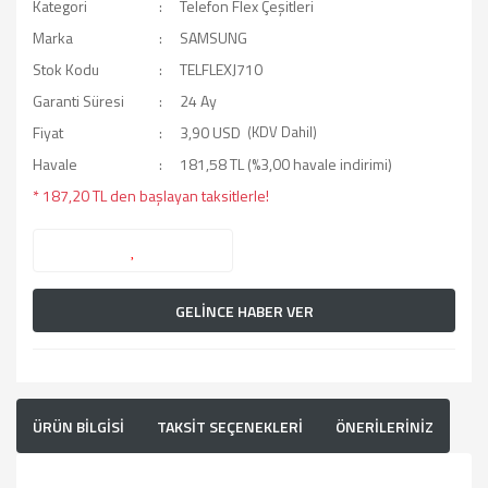
Kategori
Telefon Flex Çeşitleri
Marka
SAMSUNG
Stok Kodu
TELFLEXJ710
Garanti Süresi
24 Ay
Fiyat
3,90 USD
(KDV Dahil)
Havale
181,58 TL (%3,00 havale indirimi)
* 187,20 TL den başlayan taksitlerle!
GELİNCE HABER VER
ÜRÜN BİLGİSİ
TAKSİT SEÇENEKLERİ
ÖNERİLERİNİZ