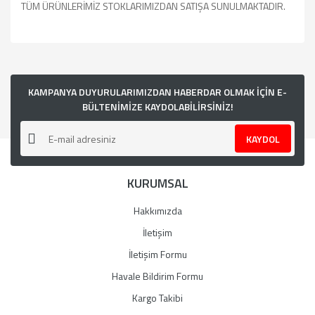
TÜM ÜRÜNLERİMİZ STOKLARIMIZDAN SATIŞA SUNULMAKTADIR.
Bu ürünün fiyat bilgisi, resim, ürün açıklamalarında ve diğer
konularda yetersiz gördüğünüz noktaları öneri formunu
kullanarak tarafımıza iletebilirsiniz.
Görüş ve önerileriniz için teşekkür ederiz.
KAMPANYA DUYURULARIMIZDAN HABERDAR OLMAK İÇİN E-
BÜLTENİMİZE KAYDOLABİLİRSİNİZ!
Ürün resmi kalitesiz, bozuk veya görüntülenemiyor.
KAYDOL
Ürün açıklamasında eksik bilgiler bulunuyor.
Ürün bilgilerinde hatalar bulunuyor.
KURUMSAL
Ürün fiyatı diğer sitelerden daha pahalı.
Bu ürüne benzer farklı alternatifler olmalı.
Hakkımızda
İletişim
İletişim Formu
Havale Bildirim Formu
Gönder
Kargo Takibi