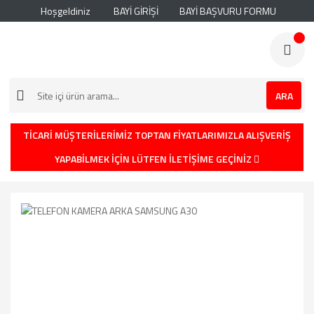
Hoşgeldiniz
BAYİ GİRİŞİ
BAYİ BAŞVURU FORMU
ARA
TİCARİ MÜŞTERİLERİMİZ TOPTAN FİYATLARIMIZLA ALIŞVERİŞ
YAPABİLMEK İÇİN LÜTFEN İLETİŞİME GEÇİNİZ