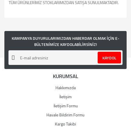
TÜM ÜRÜNLERİMİZ STOKLARIMIZDAN SATIŞA SUNULMAKTADIR.
Bu ürünün fiyat bilgisi, resim, ürün açıklamalarında ve diğer
konularda yetersiz gördüğünüz noktaları öneri formunu
kullanarak tarafımıza iletebilirsiniz.
Görüş ve önerileriniz için teşekkür ederiz.
KAMPANYA DUYURULARIMIZDAN HABERDAR OLMAK İÇİN E-
BÜLTENİMİZE KAYDOLABİLİRSİNİZ!
Ürün resmi kalitesiz, bozuk veya görüntülenemiyor.
KAYDOL
Ürün açıklamasında eksik bilgiler bulunuyor.
Ürün bilgilerinde hatalar bulunuyor.
KURUMSAL
Ürün fiyatı diğer sitelerden daha pahalı.
Bu ürüne benzer farklı alternatifler olmalı.
Hakkımızda
İletişim
İletişim Formu
Havale Bildirim Formu
Gönder
Kargo Takibi