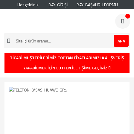
Hoşgeldiniz
BAYİ GİRİŞİ
BAYİ BAŞVURU FORMU
ARA
TİCARİ MÜŞTERİLERİMİZ TOPTAN FİYATLARIMIZLA ALIŞVERİŞ
YAPABİLMEK İÇİN LÜTFEN İLETİŞİME GEÇİNİZ