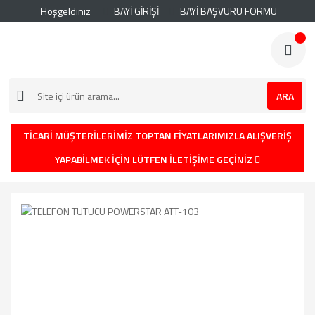
Hoşgeldiniz
BAYİ GİRİŞİ
BAYİ BAŞVURU FORMU
ARA
TİCARİ MÜŞTERİLERİMİZ TOPTAN FİYATLARIMIZLA ALIŞVERİŞ
YAPABİLMEK İÇİN LÜTFEN İLETİŞİME GEÇİNİZ