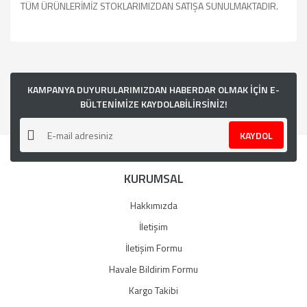
TÜM ÜRÜNLERİMİZ STOKLARIMIZDAN SATIŞA SUNULMAKTADIR.
Bu ürünün fiyat bilgisi, resim, ürün açıklamalarında ve diğer
konularda yetersiz gördüğünüz noktaları öneri formunu
kullanarak tarafımıza iletebilirsiniz.
Görüş ve önerileriniz için teşekkür ederiz.
KAMPANYA DUYURULARIMIZDAN HABERDAR OLMAK İÇİN E-
BÜLTENİMİZE KAYDOLABİLİRSİNİZ!
Ürün resmi kalitesiz, bozuk veya görüntülenemiyor.
KAYDOL
Ürün açıklamasında eksik bilgiler bulunuyor.
Ürün bilgilerinde hatalar bulunuyor.
KURUMSAL
Ürün fiyatı diğer sitelerden daha pahalı.
Bu ürüne benzer farklı alternatifler olmalı.
Hakkımızda
İletişim
İletişim Formu
Havale Bildirim Formu
Gönder
Kargo Takibi