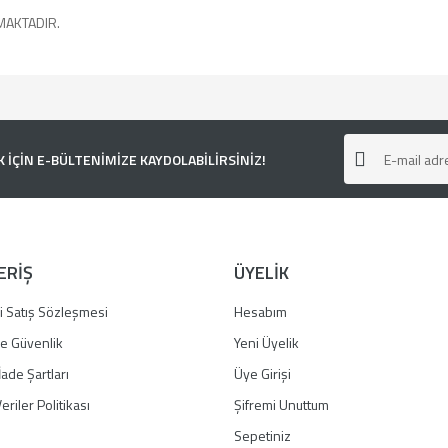
MAKTADIR.
e diğer konularda yetersiz gördüğünüz noktaları öneri formunu kullanarak tarafımı
ÇİN E-BÜLTENİMİZE KAYDOLABİLİRSİNİZ!
ERİŞ
ÜYELİK
i Satış Sözleşmesi
Hesabım
 ve Güvenlik
Yeni Üyelik
İade Şartları
Üye Girişi
Gönder
eriler Politikası
Şifremi Unuttum
Sepetiniz