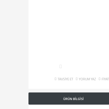
TAVSİYE ET
YORUM YAZ
FİYA
ÜRÜN BİLGİSİ