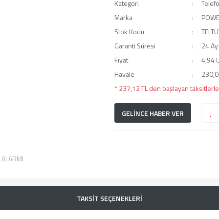
Kategori
Telefo
Marka
POWE
Stok Kodu
TELT
Garanti Süresi
24 Ay
Fiyat
4,94 
Havale
230,01
* 237,12 TL den başlayan taksitlerle
GELİNCE HABER VER
T ALARMI
TAKSİT SEÇENEKLERİ