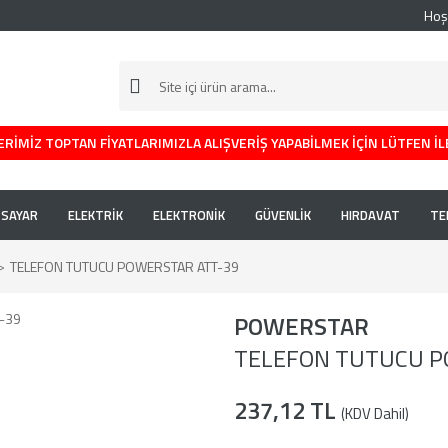
Hoş
RİMİZ TOPTAN FİYATLARIMIZLA ALIŞVERİŞ YAPABİLMEK İÇİN LÜTFEN İL
İSAYAR
ELEKTRİK
ELEKTRONİK
GÜVENLİK
HIRDAVAT
TE
TELEFON TUTUCU POWERSTAR ATT-39
POWERSTAR
TELEFON TUTUCU P
237,12 TL
(KDV Dahil)