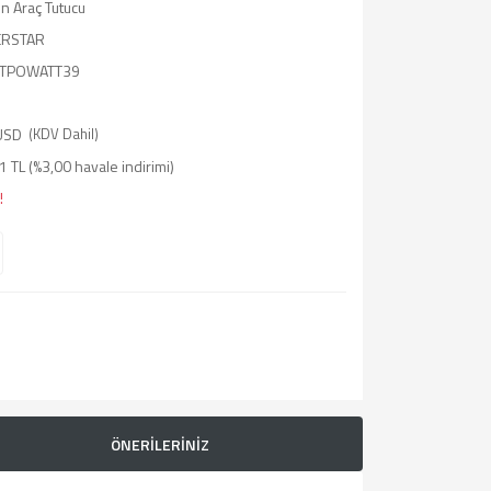
n Araç Tutucu
RSTAR
UTPOWATT39
USD
(KDV Dahil)
 TL (%3,00 havale indirimi)
!
ÖNERİLERİNİZ