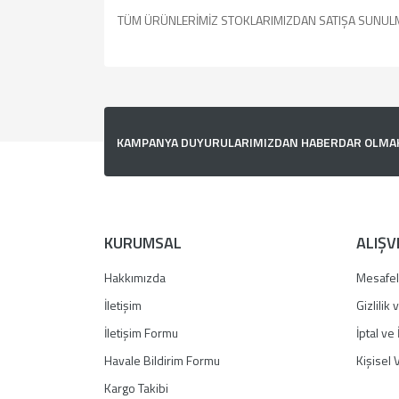
TÜM ÜRÜNLERİMİZ STOKLARIMIZDAN SATIŞA SUNUL
Bu ürünün fiyat bilgisi, resim, ürün açıklamalarında v
Görüş ve önerileriniz için teşekkür ederiz.
Ürün resmi kalitesiz, bozuk veya görüntülenemiyor.
KAMPANYA DUYURULARIMIZDAN HABERDAR OLMAK İ
Ürün açıklamasında eksik bilgiler bulunuyor.
Ürün bilgilerinde hatalar bulunuyor.
Ürün fiyatı diğer sitelerden daha pahalı.
Bu ürüne benzer farklı alternatifler olmalı.
KURUMSAL
ALIŞV
Hakkımızda
Mesafel
İletişim
Gizlilik
İletişim Formu
İptal ve 
Havale Bildirim Formu
Kişisel V
Kargo Takibi