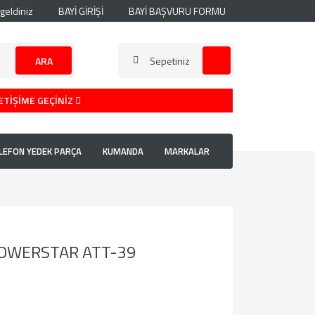
geldiniz
BAYİ GİRİŞİ
BAYİ BAŞVURU FORMU
ARA
Sepetiniz
ETİŞİME GEÇİNİZ
LEFON YEDEK PARÇA
KUMANDA
MARKALAR
OWERSTAR ATT-39