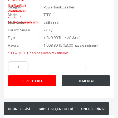
Kategori
Powerbank Çeşitleri
Marka
TTEC
Stok Kodu
2BB233S
Garanti Süresi
24 Ay
Fiyat
1.040,00 TL
(KDV Dahil)
Havale
1.008,80 TL (%3,00 havale indirimi)
* 1.040,00 TL den başlayan taksitlerle!
SEPETE EKLE
HEMEN AL
ÜRÜN BİLGİSİ
TAKSİT SEÇENEKLERİ
ÖNERİLERİNİZ