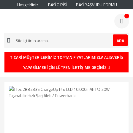
Hoşgeldiniz
BAYİ GİRİŞİ
BAYİ BAŞVURU FORMU
ARA
TİCARİ MÜŞTERİLERİMİZ TOPTAN FİYATLARIMIZLA ALIŞVERİŞ
YAPABİLMEK İÇİN LÜTFEN İLETİŞİME GEÇİNİZ