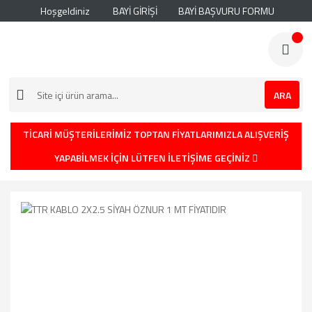
Hoşgeldiniz
BAYİ GİRİŞİ
BAYİ BAŞVURU FORMU
ARA
TİCARİ MÜŞTERİLERİMİZ TOPTAN FİYATLARIMIZLA ALIŞVERİŞ
YAPABİLMEK İÇİN LÜTFEN İLETİŞİME GEÇİNİZ