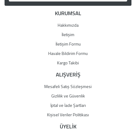
Ürün bilgilerinde hatalar bulunuyor.
KURUMSAL
Ürün fiyatı diğer sitelerden daha pahalı.
Bu ürüne benzer farklı alternatifler olmalı.
Hakkımızda
İletişim
İletişim Formu
Havale Bildirim Formu
Gönder
Kargo Takibi
ALIŞVERİŞ
Mesafeli Satış Sözleşmesi
Gizlilik ve Güvenlik
İptal ve İade Şartları
Kişisel Veriler Politikası
ÜYELİK