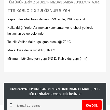
TÜM ÜRÜNLERİMİZ STOKLARIMIZDAN SATIŞA SUNULMAKTADIR.
TTR KABLO 2 X 2.5 ÖZNUR SİYAH
Yapısı:Fleksibel bakır iletken, PVC izole, PVC dış kılıf
Kullanıldığı Yerler:Az mekanik zorlamalı ve rutubetli yerlerde
kullanılan ev gereçlerinde.
Teknik Veriler:Maks. çalışma sıcaklığı 70 °C
Maks. kısa devre sıcaklığı 160 °C
Minimum bükülme yarı çapı 6*D D: Kablo dış çapı (mm)
Bu ürünün fiyat bilgisi, resim, ürün açıklamalarında ve diğer
konularda yetersiz gördüğünüz noktaları öneri formunu
kullanarak tarafımıza iletebilirsiniz.
Görüş ve önerileriniz için teşekkür ederiz.
KAMPANYA DUYURULARIMIZDAN HABERDAR OLMAK İÇİN E-
BÜLTENİMİZE KAYDOLABİLİRSİNİZ!
Ürün resmi kalitesiz, bozuk veya görüntülenemiyor.
KAYDOL
Ürün açıklamasında eksik bilgiler bulunuyor.