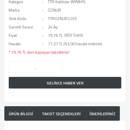
Kategori
TTR Kablolar (NYMHY)
Marka
ÖZNUR
Stok Kodu
TTROZNUR225S
Garanti Süresi
24 Ay
Fiyat
79,76 TL
(KDV Dahil)
Havale
77,37 TL (%3,00 havale indirimi)
* 79,76 TL den başlayan taksitlerle!
GELİNCE HABER VER
ÜRÜN BİLGİSİ
TAKSİT SEÇENEKLERİ
ÖNERİLERİNİZ