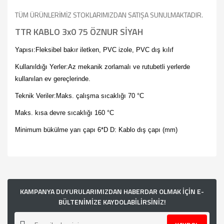
TÜM ÜRÜNLERİMİZ STOKLARIMIZDAN SATIŞA SUNULMAKTADIR.
TTR KABLO 3x0 75 ÖZNUR SİYAH
Yapısı:Fleksibel bakır iletken, PVC izole, PVC dış kılıf
Kullanıldığı Yerler:Az mekanik zorlamalı ve rutubetli yerlerde
kullanılan ev gereçlerinde.
Teknik Veriler:Maks. çalışma sıcaklığı 70 °C
Maks. kısa devre sıcaklığı 160 °C
Minimum bükülme yarı çapı 6*D D: Kablo dış çapı (mm)
Bu ürünün fiyat bilgisi, resim, ürün açıklamalarında ve diğer
konularda yetersiz gördüğünüz noktaları öneri formunu
kullanarak tarafımıza iletebilirsiniz.
Görüş ve önerileriniz için teşekkür ederiz.
KAMPANYA DUYURULARIMIZDAN HABERDAR OLMAK İÇİN E-
BÜLTENİMİZE KAYDOLABİLİRSİNİZ!
Ürün resmi kalitesiz, bozuk veya görüntülenemiyor.