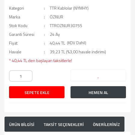
Kategori
TTR Kablolar (NYMHY)
Marka
ÖZNUR
Stok Kodu
TTROZNUR3075S
Garanti Süresi
24 Ay
Fiyat
40,44 TL
(KDV Dahil)
Havale
39,23 TL (%3,00 havale indirimi)
* 40,44 TL den başlayan taksitlerle!
SEPETE EKLE
HEMEN AL
ÜRÜN BİLGİSİ
TAKSİT SEÇENEKLERİ
ÖNERİLERİNİZ