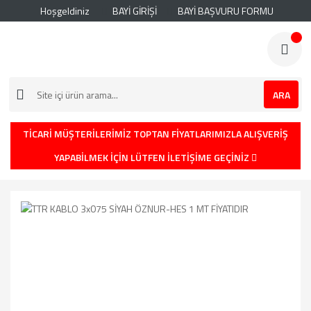
Hoşgeldiniz
BAYİ GİRİŞİ
BAYİ BAŞVURU FORMU
ARA
TİCARİ MÜŞTERİLERİMİZ TOPTAN FİYATLARIMIZLA ALIŞVERİŞ
YAPABİLMEK İÇİN LÜTFEN İLETİŞİME GEÇİNİZ