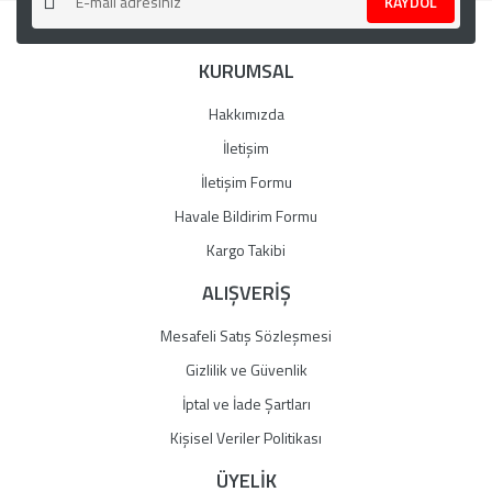
KAYDOL
Ürün açıklamasında eksik bilgiler bulunuyor.
Ürün bilgilerinde hatalar bulunuyor.
KURUMSAL
Ürün fiyatı diğer sitelerden daha pahalı.
Bu ürüne benzer farklı alternatifler olmalı.
Hakkımızda
İletişim
İletişim Formu
Havale Bildirim Formu
Gönder
Kargo Takibi
ALIŞVERİŞ
Mesafeli Satış Sözleşmesi
Gizlilik ve Güvenlik
İptal ve İade Şartları
Kişisel Veriler Politikası
ÜYELİK