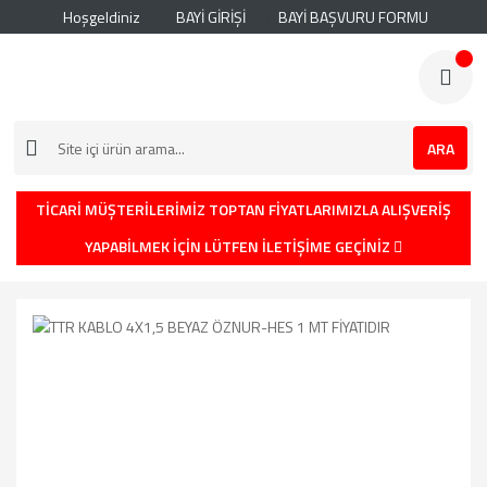
Hoşgeldiniz
BAYİ GİRİŞİ
BAYİ BAŞVURU FORMU
ARA
TİCARİ MÜŞTERİLERİMİZ TOPTAN FİYATLARIMIZLA ALIŞVERİŞ
YAPABİLMEK İÇİN LÜTFEN İLETİŞİME GEÇİNİZ