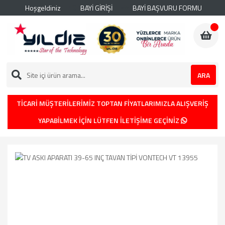
Hoşgeldiniz
BAYİ GİRİŞİ
BAYİ BAŞVURU FORMU
ARA
TİCARİ MÜŞTERİLERİMİZ TOPTAN FİYATLARIMIZLA ALIŞVERİŞ
YAPABİLMEK İÇİN LÜTFEN İLETİŞİME GEÇİNİZ