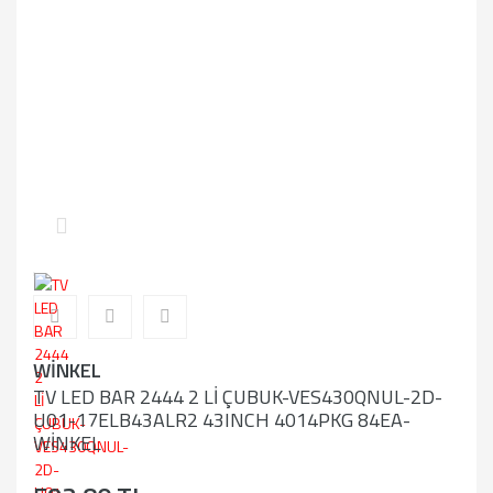
WİNKEL
TV LED BAR 2444 2 Lİ ÇUBUK-VES430QNUL-2D-
U01-17ELB43ALR2 43INCH 4014PKG 84EA-
WİNKEL