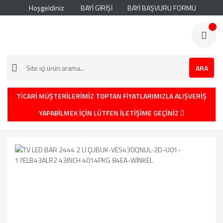
Hoşgeldiniz
BAYİ GİRİŞİ
BAYİ BAŞVURU FORMU
ARA
TİCARİ MÜŞTERİLERİMİZ TOPTAN FİYATLARIMIZLA ALIŞVERİŞ
YAPABİLMEK İÇİN LÜTFEN İLETİŞİME GEÇİNİZ