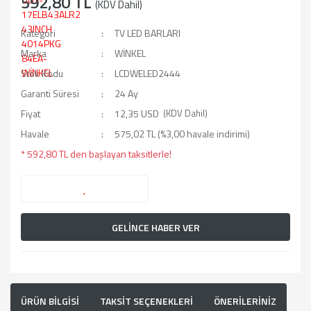
592,80 TL
(KDV Dahil)
Kategori
TV LED BARLARI
Marka
WİNKEL
Stok Kodu
LCDWELED2444
Garanti Süresi
24 Ay
Fiyat
12,35 USD
(KDV Dahil)
Havale
575,02 TL (%3,00 havale indirimi)
* 592,80 TL den başlayan taksitlerle!
GELİNCE HABER VER
ÜRÜN BİLGİSİ
TAKSİT SEÇENEKLERİ
ÖNERİLERİNİZ