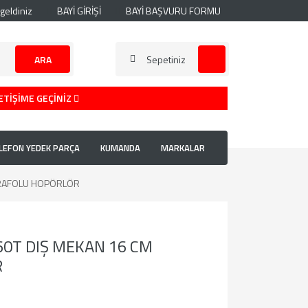
geldiniz
BAYİ GİRİŞİ
BAYİ BAŞVURU FORMU
ARA
Sepetiniz
ETİŞİME GEÇİNİZ
LEFON YEDEK PARÇA
KUMANDA
MARKALAR
TRAFOLU HOPÖRLÖR
0T DIŞ MEKAN 16 CM
R