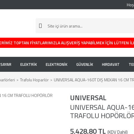
Hoş
RİMİZ TOPTAN FİYATLARIMIZLA ALIŞVERİŞ YAPABİLMEK İÇİN LÜTFEN İL
İSAYAR
ELEKTRİK
ELEKTRONİK
GÜVENLİK
HIRDAVAT
TE
rlörleri
Trafolu Hoparlör
UNIVERSAL AQUA-160T DIŞ MEKAN 16 CM 
UNIVERSAL
UNIVERSAL AQUA-16
TRAFOLU HOPÖRLÖ
5.428,80 TL
(KDV Dahil)