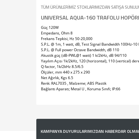
TÜM ÜRÜNLERİMİZ STOKLARIMIZDAN SATIŞA SUNUL
UNIVERSAL AQUA-160 TRAFOLU HOPÖR
Güç 120W
Empedans, Ohm 8
Frekans Tepkisi, Hz 50-20,000
S.P.L. @ 1m, 1 watt, dB, Test Signal Bandwidth 100Hz-10
S.P.L. @ Full power Octave Bandwidth, dB 110
Akustik güç (dB-PWL@1 watt) 1 k/2kHz, dB 94/110
Yayılım Açısı 1k/2kHz, 120 (horizontal), 110 (vertical) der
Q factor, 1k/2kHz 8.5/6.5
Ölçüler, mm 440 x 275 x 290
Net Ağırlık, Kgs 6.5
Renk: RAL7035 , Malzeme; ABS Plastik
Bağlantı Aparatı; Metal U , Koruma Sınıfı; IP:66
Bu ürünün fiyat bilgisi, resim, ürün açıklamalarında v
Görüş ve önerileriniz için teşekkür ederiz.
Ürün resmi kalitesiz, bozuk veya görüntülenemiyor.
KAMPANYA DUYURULARIMIZDAN HABERDAR OLMAK İ
Ürün açıklamasında eksik bilgiler bulunuyor.