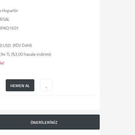
u Hoparlör
ERSAL
OPAQ1601
0 USD
(KDV Dahil)
94 TL (%3,00 havale indirimi)
le!
HEMEN AL
ÖNERİLERİNİZ