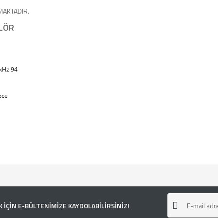
MAKTADIR.
LÖR
 kHz 94
ece
e diğer konularda yetersiz gördüğünüz noktaları öneri formunu kullanarak tarafımı
ÇİN E-BÜLTENİMİZE KAYDOLABİLİRSİNİZ!