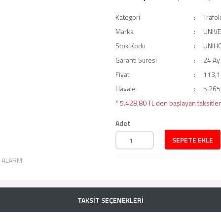
Kategori
Trafol
Marka
UNIV
Stok Kodu
UNIH
Garanti Süresi
24 Ay
Fiyat
113,1
Havale
5.265,
* 5.428,80 TL den başlayan taksitler
Adet
SEPETE EKLE
T ALARMI
TAKSİT SEÇENEKLERİ