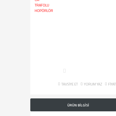
TAVSİYE ET
YORUM YAZ
FİYA
ÜRÜN BİLGİSİ