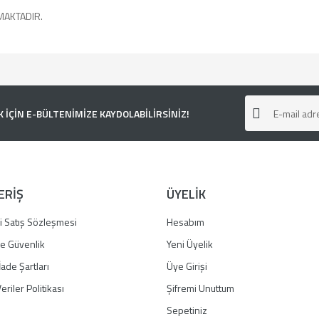
MAKTADIR.
e diğer konularda yetersiz gördüğünüz noktaları öneri formunu kullanarak tarafımı
ÇİN E-BÜLTENİMİZE KAYDOLABİLİRSİNİZ!
ERİŞ
ÜYELİK
i Satış Sözleşmesi
Hesabım
 ve Güvenlik
Yeni Üyelik
İade Şartları
Üye Girişi
Gönder
eriler Politikası
Şifremi Unuttum
Sepetiniz