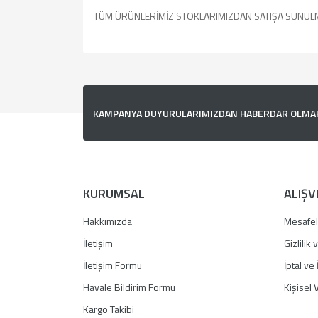
TÜM ÜRÜNLERİMİZ STOKLARIMIZDAN SATIŞA SUNUL
Bu ürünün fiyat bilgisi, resim, ürün açıklamalarında v
Görüş ve önerileriniz için teşekkür ederiz.
Ürün resmi kalitesiz, bozuk veya görüntülenemiyor.
KAMPANYA DUYURULARIMIZDAN HABERDAR OLMAK İ
Ürün açıklamasında eksik bilgiler bulunuyor.
Ürün bilgilerinde hatalar bulunuyor.
Ürün fiyatı diğer sitelerden daha pahalı.
Bu ürüne benzer farklı alternatifler olmalı.
KURUMSAL
ALIŞV
Hakkımızda
Mesafel
İletişim
Gizlilik
İletişim Formu
İptal ve 
Havale Bildirim Formu
Kişisel V
Kargo Takibi