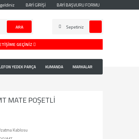
geldiniz
BAYİ GİRİŞİ
BAYİ BAŞVURU FORMU
ARA
Sepetiniz
ETİŞİME GEÇİNİZ
LEFON YEDEK PARÇA
KUMANDA
MARKALAR
 MT MATE POŞETLİ
zatma Kablosu
D07MT