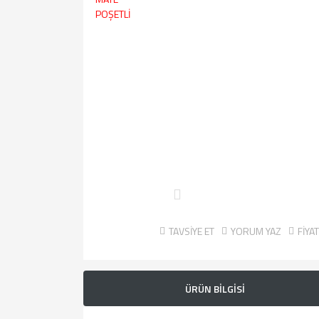
TAVSİYE ET
YORUM YAZ
FİYA
ÜRÜN BİLGİSİ