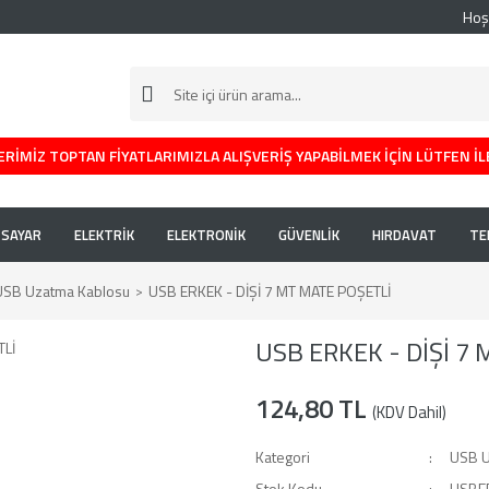
Hoş
RİMİZ TOPTAN FİYATLARIMIZLA ALIŞVERİŞ YAPABİLMEK İÇİN LÜTFEN İL
İSAYAR
ELEKTRİK
ELEKTRONİK
GÜVENLİK
HIRDAVAT
TE
USB Uzatma Kablosu
USB ERKEK - DİŞİ 7 MT MATE POŞETLİ
USB ERKEK - DİŞİ 7
124,80 TL
(KDV Dahil)
Kategori
USB U
Stok Kodu
USBE