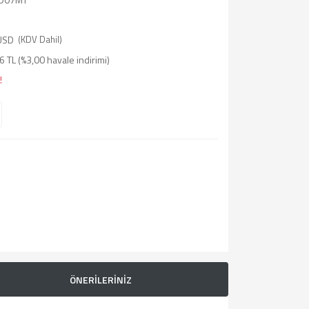
USD
(KDV Dahil)
 TL (%3,00 havale indirimi)
!
ÖNERİLERİNİZ