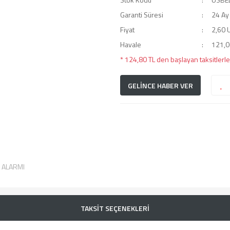
Garanti Süresi
24 Ay
Fiyat
2,60 
Havale
121,06
* 124,80 TL den başlayan taksitlerle
GELİNCE HABER VER
T ALARMI
TAKSİT SEÇENEKLERİ