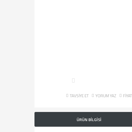
TAVSİYE ET
YORUM YAZ
FİYA
ÜRÜN BİLGİSİ