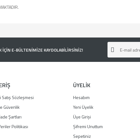
MAKTADIR.
e diğer konularda yetersiz gördüğünüz noktaları öneri formunu kullanarak tarafımı
ÇİN E-BÜLTENİMİZE KAYDOLABİLİRSİNİZ!
ERİŞ
ÜYELİK
i Satış Sözleşmesi
Hesabım
 ve Güvenlik
Yeni Üyelik
İade Şartları
Üye Girişi
Gönder
eriler Politikası
Şifremi Unuttum
Sepetiniz