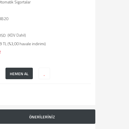
tomatik Sigortalar
3B20
USD
(KDV Dahil)
 TL (%3,00 havale indirimi)
!
HEMEN AL
ÖNERİLERİNİZ