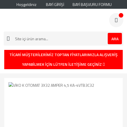
Hoşgeldiniz
BAYİ GİRİŞİ
BAYİ BAŞVURU FORMU
ARA
TİCARİ MÜŞTERİLERİMİZ TOPTAN FİYATLARIMIZLA ALIŞVERİŞ
YAPABİLMEK İÇİN LÜTFEN İLETİŞİME GEÇİNİZ