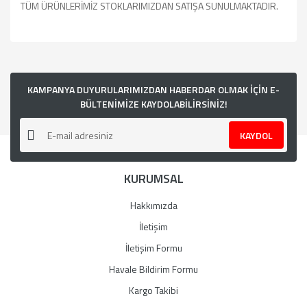
TÜM ÜRÜNLERİMİZ STOKLARIMIZDAN SATIŞA SUNULMAKTADIR.
Bu ürünün fiyat bilgisi, resim, ürün açıklamalarında ve diğer
konularda yetersiz gördüğünüz noktaları öneri formunu
kullanarak tarafımıza iletebilirsiniz.
Görüş ve önerileriniz için teşekkür ederiz.
KAMPANYA DUYURULARIMIZDAN HABERDAR OLMAK İÇİN E-
BÜLTENİMİZE KAYDOLABİLİRSİNİZ!
Ürün resmi kalitesiz, bozuk veya görüntülenemiyor.
KAYDOL
Ürün açıklamasında eksik bilgiler bulunuyor.
Ürün bilgilerinde hatalar bulunuyor.
KURUMSAL
Ürün fiyatı diğer sitelerden daha pahalı.
Bu ürüne benzer farklı alternatifler olmalı.
Hakkımızda
İletişim
İletişim Formu
Havale Bildirim Formu
Gönder
Kargo Takibi